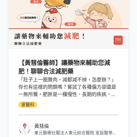
【黃彗倫醫師】讓藥物來輔助您減
肥！聊聊合法減肥藥
「肚子上一圈贅肉，減都減不掉，怎麼辦？」
你也有這樣的問題嗎？嘗試了各種偏方卻還是
一無所獲。肥胖是一種慢性、長期的疾病，與
心血管疾病、糖尿病等具高度相關性，有治療
家醫科
的必要。以減重來說，健康飲食及良好的運動
習慣是治本的方法，但若有需要，也可以進一
步透過外科減重手術或藥物治療來達成。
黃彗倫
東元醫療社團法人東元綜合醫院 家庭醫學科