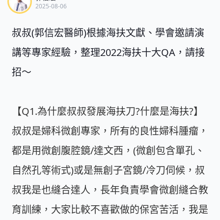
2025-08-06
叔叔(郭信宏醫師)根據海扶文獻、學會邀請演
講等專家經驗，整理2022海扶十大QA，請接
招～
【Q1.為什麼叔叔發展海扶刀?什麼是海扶?】
叔叔是婦科微創專家，所有的良性婦科腫瘤，
都是用微創腹腔鏡/達文西，(微創包含單孔、
自然孔等術式)或是無創子宮鏡/冷刀伺候，叔
叔我是也縫合達人，長年負責學會微創縫合教
育訓練，大家比較不喜歡做的保宮苦活，我是