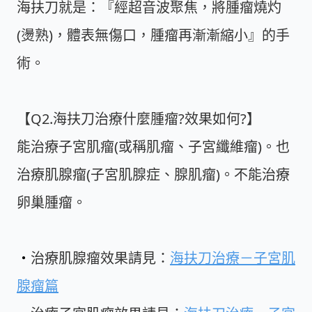
海扶刀就是：『經超音波聚焦，將腫瘤燒灼
(燙熟)，體表無傷口，腫瘤再漸漸縮小』的手
術。
【Q2.海扶刀治療什麼腫瘤?效果如何?】
能治療子宮肌瘤(或稱肌瘤、子宮纖維瘤)。也
治療肌腺瘤(子宮肌腺症、腺肌瘤)。不能治療
卵巢腫瘤。
・
治療肌腺瘤效果請見：
海扶刀治療－子宮肌
腺瘤篇