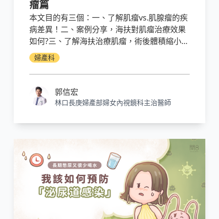
瘤篇
本文目的有三個：一、了解肌瘤vs.肌腺瘤的疾
病差異！二、案例分享，海扶對肌瘤治療效果
如何?三、了解海扶治療肌瘤，術後體積縮小的
公式。
婦產科
郭信宏
林口長庚婦產部婦女內視鏡科主治醫師