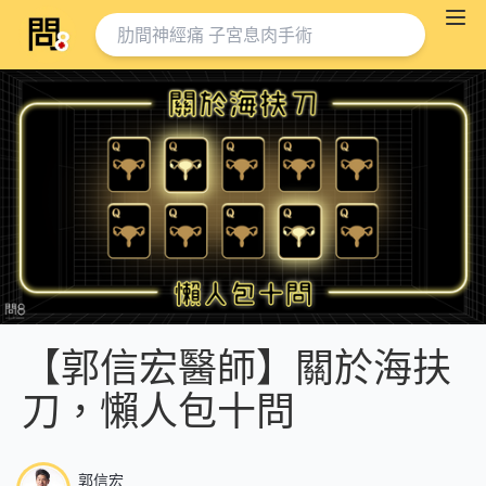
【郭信宏醫師】關於海扶
刀，懶人包十問
郭信宏