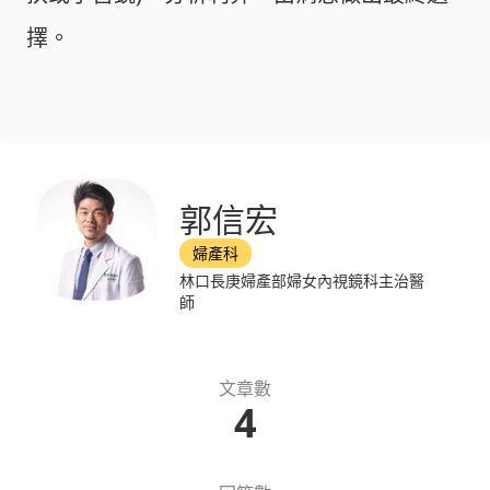
擇。
郭信宏
婦產科
林口長庚婦產部婦女內視鏡科主治醫
師
文章數
4