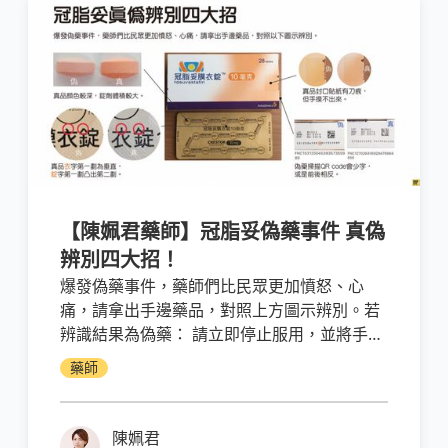
【陳姵君藥師】冠脂妥偽藥事件 真偽
辨別四大招！
爆發偽藥事件，藥師們比民眾更加憤怒、心
痛，請拿出手邊藥品，對照上方圖示辨別。若
辨識結果為偽藥： 請立即停止服用，並將手邊
所有藥品及藥袋，拿回原醫院或藥局更換新
藥師
品。
陳姵君