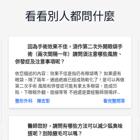
看看別人都問什麼
因為手術效果不佳，須作第二次外開眼袋手
術（兩次間隔一年）請問須注意哪些風險、
併發症及注意事項呢？
依您描述的內容：效果不佳是指仍有眼袋嗎？ 如果還有
眼袋，隔了兩年，通過疤痕已經成熟軟化了！是可以再做
第二次手術 風險和併發症可能有拿太多眼袋，造成凹
陷、下眼瞼外翻，退縮等等 不過還是要經醫師現場評
估，充分溝通。 林口長庚 助理教授級 整形外科主治醫師
整形外科 陳宏彰
看完整問答
陳宏彰 醫師簡介
http://bit.ly/2CUZCPj
醫師您好，請問有哪些方法可以減少狐臭味
道呢？刮除腋毛可以嗎？