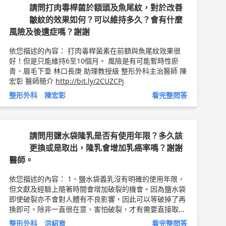
可以減緩疤痕的形成 以上純係觀念交流，一切以醫師實
請問打肉毒桿菌於額頭及魚尾紋，對於改善
際看診為準。 嘉義長庚醫院 整形外科 主治醫師 葉亘耕
皺紋的效果如何？可以維持多久？會有什麼
問8健康新聞網 ►
https://goo.gl/thHdOq
問8 Faceboo
風險及後遺症嗎？謝謝
k ►
https://goo.gl/UZt42U
問8 醫學動畫 ►
https://g
oo.gl/Fo1lHQ
依您描述的內容： 打肉毒桿菌素在前額與魚尾紋效果很
好！但是只能維持6至10個月。 風險是有可能暫時性瘀
青、眉毛下垂 林口長庚 助理教授級 整形外科主治醫師 陳
宏彰 醫師簡介
http://bit.ly/2CUZCPj
整形外科 陳宏彰
看完整問答
請問用鹽水袋隆乳是否有使用年限？多久該
更換或是取出，隆乳會增加乳癌率嗎？謝謝
醫師。
依您描述的內容： 1、鹽水袋義乳沒有明確的使用年限，
但文獻及經驗上隨著時間會增加破裂的機會。因為鹽水袋
即使破裂亦不會對人體有不良影響，因此可以等破掉了再
換即可。除非一直很在意、害怕破裂，才有需要直接取出
更換。現今義乳材質較常使用果凍矽膠，破裂的機會大幅
整形外科 洪紹育
看完整問答