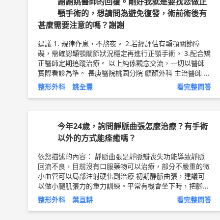
謝謝姚醫師的回覆。剛好我就是要找您做正
片等。中期可以打類固醇、雷射、甚至放射線治療。到了
顎手術的，想請問為避免復發，術前術後有
疤痕成熟後，還有手術切除重現縫合重新照顧一途！不過
甚麼需要注意的嗎？謝謝
還是要尋求專業，看到疤痕實際狀況才能給建議！ 希望
有幫到你 以上純係觀念交流，一切以醫師實際看診為
建議 1. 規律作息，不熬夜。 2.若經評估有顳顎關節障
準。 嘉義長庚醫院 整形外科 主治醫師 葉亘耕 問8健康新
礙，需確認顳顎關節狀況穩定再進行正顎手術。 3.配合矯
聞網 ►
https://goo.gl/thHdOq
問8 Facebook ►
http
正醫師定期追蹤治療。 以上純係觀念交流，一切以醫師
s://goo.gl/UZt42U
問8 醫學動畫 ►
https://goo.gl/Fo
實際看診為準。 長庚醫院桃園分院 顱顏外科 主治醫師 姚
1lHQ
全豐 醫師簡介 ◆
http://bit.ly/2TRzLwo
整形外科 姚全豐
看完整問答
今年24歲，詢問靜脈曲張怎麼治療？有手術
以外的方式能痊癒嗎？
依您描述的內容： 靜脈曲張是靜脈瓣喪失功能導致靜脈
回流不良，目前沒有口服藥物可以治療，部分不嚴重的微
小血管可以局部注射硬化劑治療 初期靜脈曲張，建議可
以做小腿肌張力的重力訓練。平常有機會坐下時，把腳墊
高。 到了中期靜脈曲張，建議要穿彈性襪或是彈性繃帶
整形外科 葉亘耕
看完整問答
纏腳和小腿。建議可以穿500丹左右的彈性襪，給予腿部
30-40mmHg的加壓。一般建議早上在床上就穿好，穿到