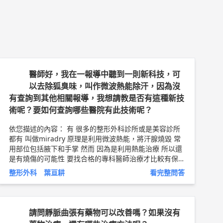
醫師好，我在一報導中聽到一則新科技，可
以去除狐臭味，叫作微波熱能除汗，因為沒
有查詢到其他相關報導，我想請教是否有這種新技
術呢？要如何查詢哪些醫院有此技術呢？
依您描述的內容： 有 很多的整形外科診所或是美容診所
都有 叫做miradry 原理是利用微波熱能，將汗腺燒毀 常
用部位包括腋下和手掌 然而 因為是利用熱能治療 所以還
是有燒傷的可能性 要找合格的專科醫師治療才比較有保
障唷 以上純係觀念交流，一切以醫師實際看診為準。 嘉
整形外科 葉亘耕
看完整問答
義長庚醫院 整形外科 主治醫師 葉亘耕 問8健康新聞網 ►
https://goo.gl/thHdOq
問8 Facebook ►
https://goo.g
l/UZt42U
問8 醫學動畫 ►
https://goo.gl/Fo1lHQ
請問靜脈曲張有藥物可以改善嗎？如果沒有