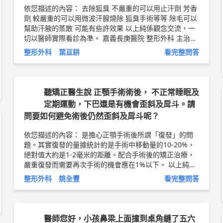
依您描述的內容： 去除狐臭 不嚴重的可以用止汗劑 芳香
劑 較嚴重的可以用微波汗腺燒除 狐臭手術等等 除毛可以
幫助汗腋的蒸散 可能有些許效果 以上純係觀念交流，一
切以醫師實際看診為準。 嘉義長庚醫院 整形外科 主治醫
師 葉亘耕 醫師簡介 ►
http://bit.ly/2Lj5DK9
整形外科 葉亘耕
看完整問答
聽矯正醫生說 正顎手術術後， 不正常睡眠及
定期運動，下巴還是有機會歪斜及戽斗。請
問要如何避免術後仍然歪斜及戽斗呢？
依您描述的內容： 是擔心正顎手術後所謂「復發」的問
題。其實復發的量據統計約是手術中移動量的10-20%，
絕對值大約是1-2毫米的距離。配合手術後的矯正治療，
嚴重復發而需要再次手術的機會應在1%以下。 以上純係
觀念交流，一切以醫師實際看診為準。 長庚醫院桃園分
整形外科 姚全豐
看完整問答
院 顱顏外科 主治醫師 姚全豐 醫師簡介 ◆
http://bit.ly/2
TRzLwo
咬合不正衛教文章 ◆
http://bit.ly/2tsRdff
醫師您好，小孩鼻梁上面撞到桌角縫了五六