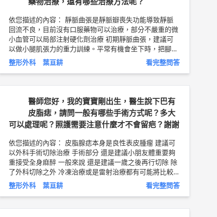
藥物治療，還有哪些治療方法呢？
依您描述的內容： 靜脈曲張是靜脈瓣喪失功能導致靜脈
回流不良，目前沒有口服藥物可以治療，部分不嚴重的微
小血管可以局部注射硬化劑治療 初期靜脈曲張，建議可
以做小腿肌張力的重力訓練。平常有機會坐下時，把腳墊
高。 到了中期靜脈曲張，建議要穿彈性襪或是彈性繃帶
整形外科 葉亘耕
看完整問答
纏腳和小腿。建議可以穿500丹左右的彈性襪，給予腿部
30-40mmHg的加壓。一般建議早上在床上就穿好，穿到
工作結束，休息時。 更嚴重的靜脈曲張，建議要手術。
將淺層靜脈切除或是將穿通枝靜脈燒灼，手術方式就因醫
醫師您好，我的寶寶剛出生，醫生說下巴有
師而異了。 嚴重靜脈曲張容易有靜脈性潰瘍傷口，有傷
皮脂痣，請問一般有哪些手術方式呢？多大
口要盡快就醫 以上純係觀念交流，一切以醫師實際看診
可以處理呢？照護需要注意什麼才不會留疤？謝謝
為準。 嘉義長庚醫院 整形外科 主治醫師 葉亘耕 醫師簡
介 ►
http://bit.ly/2Lj5DK9
依您描述的內容： 皮脂腺痣本身是良性表皮腫瘤 建議可
以外科手術切除治療 手術部分 還是建議小朋友體重要夠
重接受全身麻醉 一般來說 還是建議一歲之後再行切除 除
了外科切除之外 冷凍治療或是雷射治療都有可能將比較
表淺的部分治好 但是這部分就要小朋友可以配合局部麻
整形外科 葉亘耕
看完整問答
醉 疤痕部分 難免一定會有疤痕 只是嚴重程度有差別 身為
父母或是整形外科醫師 不管照顧多好一定看得出來 但是
好好照顧 配合手術後良好的縫合和適當肉毒桿菌素注射