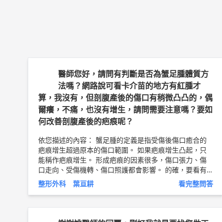
醫師您好，請問有判斷是否為蟹足腫體質方
法嗎？網路說可看卡介苗的地方有紅腫才
算，我沒有，但剖腹產後的傷口有稍微凸凸的，偶
爾癢，不痛，也沒有增生，請問需要注意嗎？要如
何改善剖腹產後的疤痕呢？
依您描述的內容： 蟹足腫的定義是指受傷後傷口癒合的
疤痕增生超過原本的傷口範圍。 如果疤痕增生凸起，只
能稱作疤痕增生。 形成疤痕的因素很多，傷口張力、傷
口走向、受傷機轉、傷口照護都會影響。 的確，要看有
沒有蟹足腫體質最簡單的方式，就是看卡介苗注射處，或
整形外科 葉亘耕
看完整問答
是其他有受過傷的地方。如果沒有瘋狂的疤痕增生，那機
乎就可以排除掉蟹足腫體質了。 可是手術或剖腹產傷口
疤痕很粗很醜還凸起怎麼辦。建議可以去找整形外科看
診。初期疤痕形成可以按摩、防曬、除疤凝膠或是除疤貼