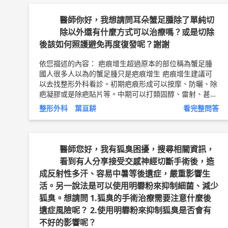
工作結束，休息時。 更嚴重的靜脈曲張，建議要手術。
將淺層靜脈切除或是將穿通枝靜脈燒灼，手術方式就因醫
醫師你好，我想請問耳朵蟹足腫除了單純切
師而異了。 嚴重靜脈曲張容易有靜脈性潰瘍傷口，有傷
除以外還有什麼方式可以治療嗎？或是切除
口要盡快就醫 以上純係觀念交流，一切以醫師實際看診
後該如何照護避免再度復發呢？謝謝
為準。 嘉義長庚醫院 整形外科 主治醫師 葉亘耕 醫師簡
介 ►
http://bit.ly/2Lj5DK9
依您描述的內容： 疤痕增生超過原本的部位稱為蟹足腫
國人很多人以為的蟹足腫只是疤痕增生 疤痕增生建議可
以去找整形外科看診。初期疤痕形成可以按摩、防曬、除
疤凝膠或是除疤貼片等。中期可以打類固醇、雷射、甚至
放射線治療。到了疤痕成熟後，還有手術切除重現縫合重
整形外科 葉亘耕
看完整問答
新照顧一途！不過還是要尋求專業，看到疤痕實際狀況才
能給建議！ 以上純係觀念交流，一切以醫師實際看診為
準。 嘉義長庚醫院 整形外科 主治醫師 葉亘耕 問8健康新
聞網 ►
https://goo.gl/thHdOq
問8 Facebook ►
http
醫師您好，我有狐臭困擾，搜尋相關資訊，
s://goo.gl/UZt42U
問8 醫學動畫 ►
https://goo.gl/Fo
看到有人分享接受交感神經切斷手術後，造
1lHQ
成反射性多汗、容易中暑等後遺症，嚴重影響生
活。另一說法是可以使用明礬粉來抑制細菌、減少
狐臭。想請問 1.狐臭的手術治療需要注意什麼後
遺症風險呢？ 2.使用明礬粉來抑制狐臭是否會有
不好的影響呢？