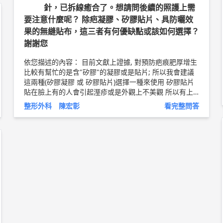
針，已拆線癒合了。想請問後續的照護上需
要注意什麼呢？ 除疤凝膠、矽膠貼片、具防曬效
果的無縫貼布，這三者有何優缺點或該如何選擇？
謝謝您
依您描述的內容： 目前文獻上證據, 對預防疤痕肥厚增生
比較有幫忙的是含"矽膠"的凝膠或是貼片; 所以我會建議
這兩種(矽膠凝膠 或 矽膠貼片)選擇一種來使用 矽膠貼片
貼在臉上有的人會引起溼疹或是外觀上不美觀 所以有上
述顧慮的人建議使用矽膠凝膠 使用方法:一天早晚各一次,
整形外科 陳宏彰
看完整問答
覆蓋在疤痕上, 不用塗太厚, 使用至少半年 (疤痕成熟需要
半年至數年) 另外我也建議要疤痕定點按壓,對預防疤痕肥
厚增生也有幫助, 每日至少10次(越多次越好), 持續至少半
年 林口長庚 助理教授級 整形外科主治醫師 陳宏彰 醫師
簡介
http://bit.ly/2CUZCPj