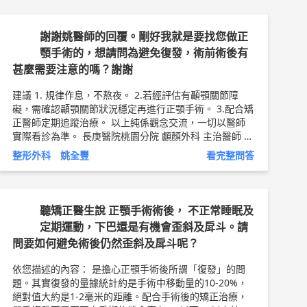
謝謝姚醫師的回覆。剛好我就是要找您做正
顎手術的，想請問為避免復發，術前術後有
甚麼需要注意的嗎？謝謝
建議 1. 規律作息，不熬夜。 2.若經評估有顳顎關節障
礙，需確認顳顎關節狀況穩定再進行正顎手術。 3.配合矯
正醫師定期追蹤治療。 以上純係觀念交流，一切以醫師
實際看診為準。 長庚醫院桃園分院 顱顏外科 主治醫師 姚
全豐 醫師簡介 ◆
http://bit.ly/2TRzLwo
整形外科 姚全豐
看完整問答
聽矯正醫生說 正顎手術術後， 不正常睡眠及
定期運動，下巴還是有機會歪斜及戽斗。請
問要如何避免術後仍然歪斜及戽斗呢？
依您描述的內容： 是擔心正顎手術後所謂「復發」的問
題。其實復發的量據統計約是手術中移動量的10-20%，
絕對值大約是1-2毫米的距離。配合手術後的矯正治療，