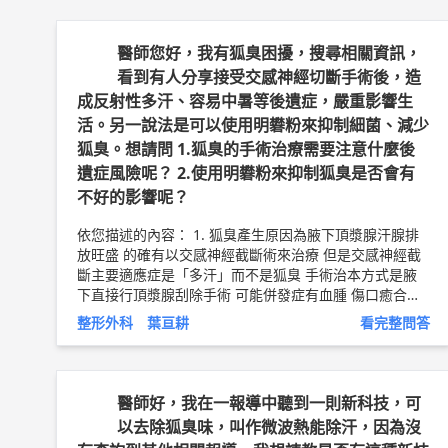
醫師您好，我有狐臭困擾，搜尋相關資訊，
看到有人分享接受交感神經切斷手術後，造
成反射性多汗、容易中暑等後遺症，嚴重影響生
活。另一說法是可以使用明礬粉來抑制細菌、減少
狐臭。想請問 1.狐臭的手術治療需要注意什麼後
遺症風險呢？ 2.使用明礬粉來抑制狐臭是否會有
不好的影響呢？
依您描述的內容： 1. 狐臭產生原因為腋下頂漿腺汗腺排
放旺盛 的確有以交感神經截斷術來治療 但是交感神經截
斷主要適應症是「多汗」而不是狐臭 手術治本方式是腋
下直接行頂漿腺刮除手術 可能併發症有血腫 傷口癒合不
良 表皮壞死等等 2.明礬不是正規西醫治療 不做評論 狐臭
整形外科 葉亘耕
看完整問答
保守性療法包括 止汗劑 芳香劑 和微波熱能燒除汗腺 還有
肉毒桿菌素注射等 以上純係觀念交流，一切以醫師實際
看診為準。 嘉義長庚醫院 整形外科 主治醫師 葉亘耕 問8
健康新聞網 ►
https://goo.gl/thHdOq
問8 Facebook ►
醫師好，我在一報導中聽到一則新科技，可
https://goo.gl/UZt42U
問8 醫學動畫 ►
https://goo.g
以去除狐臭味，叫作微波熱能除汗，因為沒
l/Fo1lHQ