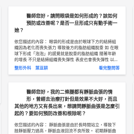
醫師您好，請問眼袋是如何形成的？該如何
預防或改善呢？是否一旦形成只有動手術一
途？
依您描述的內容： 眼袋的形成是由於眼球下方的結締組
織因為老化而喪失張力 導致後方的脂肪組織脫垂 如 在眼
球下形成「泡泡」的感覺就是脫垂的脂肪組織 隨著年齡
的增長 不只是結締組織喪失彈性 表皮也會喪失彈性 以上
純係觀念交流，一切以醫師實際看診為準。 嘉義長庚醫
整形外科 葉亘耕
看完整問答
院 整形外科 主治醫師 葉亘耕 問8健康新聞網 ►
https://
goo.gl/thHdOq
問8 Facebook ►
https://goo.gl/UZt42
U
問8 醫學動畫 ►
https://goo.gl/Fo1lHQ
醫師您好，我的二條腿都有靜脈曲張的情
形，曾經去治療打針但是效果不大好，而且
其他的地方又有長出來，想請問靜脈曲張是怎麼引
起的？要如何預防改善和根除呢？
依您描述的內容： 靜脈曲張是由於長時間站立，導致下
肢靜脈壓力過高，靜脈血液回流不良所致。 初期靜脈曲