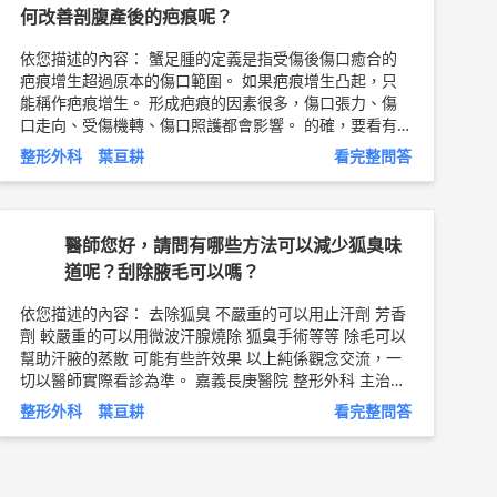
何改善剖腹產後的疤痕呢？
依您描述的內容： 蟹足腫的定義是指受傷後傷口癒合的
疤痕增生超過原本的傷口範圍。 如果疤痕增生凸起，只
能稱作疤痕增生。 形成疤痕的因素很多，傷口張力、傷
口走向、受傷機轉、傷口照護都會影響。 的確，要看有
沒有蟹足腫體質最簡單的方式，就是看卡介苗注射處，或
整形外科 葉亘耕
看完整問答
是其他有受過傷的地方。如果沒有瘋狂的疤痕增生，那機
乎就可以排除掉蟹足腫體質了。 可是手術或剖腹產傷口
疤痕很粗很醜還凸起怎麼辦。建議可以去找整形外科看
診。初期疤痕形成可以按摩、防曬、除疤凝膠或是除疤貼
醫師您好，請問有哪些方法可以減少狐臭味
片等。中期可以打類固醇、雷射、甚至放射線治療。到了
道呢？刮除腋毛可以嗎？
疤痕成熟後，還有手術切除重現縫合重新照顧一途！不過
還是要尋求專業，看到疤痕實際狀況才能給建議！ 希望
依您描述的內容： 去除狐臭 不嚴重的可以用止汗劑 芳香
有幫到你 以上純係觀念交流，一切以醫師實際看診為
劑 較嚴重的可以用微波汗腺燒除 狐臭手術等等 除毛可以
準。 嘉義長庚醫院 整形外科 主治醫師 葉亘耕 問8健康新
幫助汗腋的蒸散 可能有些許效果 以上純係觀念交流，一
聞網 ►
https://goo.gl/thHdOq
問8 Facebook ►
http
切以醫師實際看診為準。 嘉義長庚醫院 整形外科 主治醫
s://goo.gl/UZt42U
問8 醫學動畫 ►
https://goo.gl/Fo
師 葉亘耕 醫師簡介 ►
http://bit.ly/2Lj5DK9
整形外科 葉亘耕
看完整問答
1lHQ