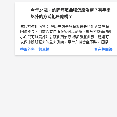
工作結束，休息時。 更嚴重的靜脈曲張，建議要手術。
將淺層靜脈切除或是將穿通枝靜脈燒灼，手術方式就因醫
今年24歲，詢問靜脈曲張怎麼治療？有手術
師而異了。 嚴重靜脈曲張容易有靜脈性潰瘍傷口，有傷
以外的方式能痊癒嗎？
口要盡快就醫 以上純係觀念交流，一切以醫師實際看診
為準。 嘉義長庚醫院 整形外科 主治醫師 葉亘耕 醫師簡
依您描述的內容： 靜脈曲張是靜脈瓣喪失功能導致靜脈
介 ►
http://bit.ly/2Lj5DK9
回流不良，目前沒有口服藥物可以治療，部分不嚴重的微
小血管可以局部注射硬化劑治療 初期靜脈曲張，建議可
以做小腿肌張力的重力訓練。平常有機會坐下時，把腳墊
高。 到了中期靜脈曲張，建議要穿彈性襪或是彈性繃帶
整形外科 葉亘耕
看完整問答
纏腳和小腿。建議可以穿500丹左右的彈性襪，給予腿部
30-40mmHg的加壓。一般建議早上在床上就穿好，穿到
工作結束，休息時。 更嚴重的靜脈曲張，建議要手術。
將淺層靜脈切除或是將穿通枝靜脈燒灼，手術方式就因醫
師而異了。 嚴重靜脈曲張容易有靜脈性潰瘍傷口，有傷
口要盡快就醫 以上純係觀念交流，一切以醫師實際看診
為準。 嘉義長庚醫院 整形外科 主治醫師 葉亘耕 醫師簡
介 ►
http://bit.ly/2Lj5DK9