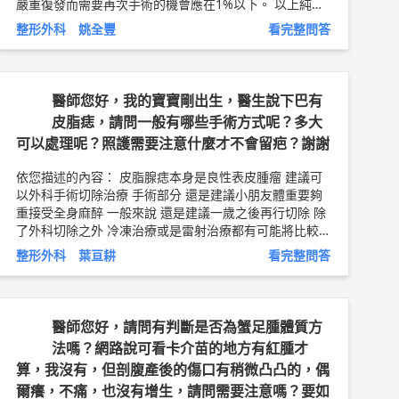
嚴重復發而需要再次手術的機會應在1%以下。 以上純係
觀念交流，一切以醫師實際看診為準。 長庚醫院桃園分
整形外科 姚全豐
看完整問答
院 顱顏外科 主治醫師 姚全豐 醫師簡介 ◆
http://bit.ly/2
TRzLwo
咬合不正衛教文章 ◆
http://bit.ly/2tsRdff
醫師您好，我的寶寶剛出生，醫生說下巴有
皮脂痣，請問一般有哪些手術方式呢？多大
可以處理呢？照護需要注意什麼才不會留疤？謝謝
依您描述的內容： 皮脂腺痣本身是良性表皮腫瘤 建議可
以外科手術切除治療 手術部分 還是建議小朋友體重要夠
重接受全身麻醉 一般來說 還是建議一歲之後再行切除 除
了外科切除之外 冷凍治療或是雷射治療都有可能將比較
表淺的部分治好 但是這部分就要小朋友可以配合局部麻
整形外科 葉亘耕
看完整問答
醉 疤痕部分 難免一定會有疤痕 只是嚴重程度有差別 身為
父母或是整形外科醫師 不管照顧多好一定看得出來 但是
好好照顧 配合手術後良好的縫合和適當肉毒桿菌素注射
可以減緩疤痕的形成 以上純係觀念交流，一切以醫師實
醫師您好，請問有判斷是否為蟹足腫體質方
際看診為準。 嘉義長庚醫院 整形外科 主治醫師 葉亘耕
法嗎？網路說可看卡介苗的地方有紅腫才
問8健康新聞網 ►
https://goo.gl/thHdOq
問8 Faceboo
算，我沒有，但剖腹產後的傷口有稍微凸凸的，偶
k ►
https://goo.gl/UZt42U
問8 醫學動畫 ►
https://g
爾癢，不痛，也沒有增生，請問需要注意嗎？要如
oo.gl/Fo1lHQ