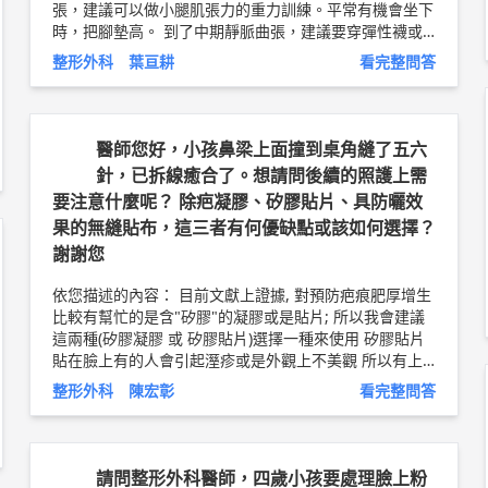
張，建議可以做小腿肌張力的重力訓練。平常有機會坐下
時，把腳墊高。 到了中期靜脈曲張，建議要穿彈性襪或
是彈性繃帶纏腳和小腿。建議可以穿500丹左右的彈性
整形外科 葉亘耕
看完整問答
襪，給予腿部30-40mmHg的加壓。一般建議早上在床上
就穿好，穿到工作結束，休息時。 更嚴重的靜脈曲張，
建議要手術。將淺層靜脈切除或是將穿通枝靜脈燒灼，手
術方式就因醫師而異了。 嚴重靜脈曲張容易有靜脈性潰
醫師您好，小孩鼻梁上面撞到桌角縫了五六
瘍傷口，有傷口要盡快就醫 以上純係觀念交流，一切以
針，已拆線癒合了。想請問後續的照護上需
醫師實際看診為準。 嘉義長庚醫院 整形外科 主治醫師 葉
要注意什麼呢？ 除疤凝膠、矽膠貼片、具防曬效
亘耕 問8健康新聞網 ►
https://goo.gl/thHdOq
問8 Fac
果的無縫貼布，這三者有何優缺點或該如何選擇？
ebook ►
https://goo.gl/UZt42U
問8 醫學動畫 ►
http
s://goo.gl/Fo1lHQ
謝謝您
依您描述的內容： 目前文獻上證據, 對預防疤痕肥厚增生
比較有幫忙的是含"矽膠"的凝膠或是貼片; 所以我會建議
這兩種(矽膠凝膠 或 矽膠貼片)選擇一種來使用 矽膠貼片
貼在臉上有的人會引起溼疹或是外觀上不美觀 所以有上
述顧慮的人建議使用矽膠凝膠 使用方法:一天早晚各一次,
整形外科 陳宏彰
看完整問答
覆蓋在疤痕上, 不用塗太厚, 使用至少半年 (疤痕成熟需要
半年至數年) 另外我也建議要疤痕定點按壓,對預防疤痕肥
厚增生也有幫助, 每日至少10次(越多次越好), 持續至少半
年 林口長庚 助理教授級 整形外科主治醫師 陳宏彰 醫師
請問整形外科醫師，四歲小孩要處理臉上粉