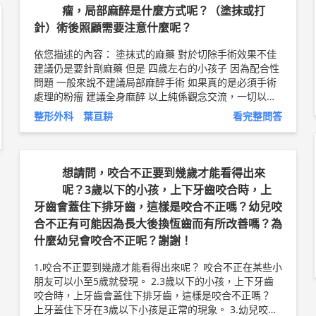
簡介
http://bit.ly/2CUZCPj
瘤，局部麻醉是什麼方式呢？（塗抹或打
針）術後照顧需要注意什麼呢？
依您描述的內容： 塗抹式的麻藥 對於切除手術效果不佳
建議仍是要針劑麻藥 但是 四歲左右的小孩子 因為配合性
問題 一般來說不建議局部麻醉手術 如果真的是必須手術
處理的粉瘤 建議全身麻醉 以上純係觀念交流，一切以醫
師實際看診為準。 嘉義長庚醫院 整形外科 主治醫師 葉亘
整形外科 葉亘耕
看完整問答
耕 問8健康新聞網 ►
https://goo.gl/thHdOq
問8 Faceb
ook ►
https://goo.gl/UZt42U
問8 醫學動畫 ►
http
s://goo.gl/Fo1lHQ
想請問，咬合不正要到幾歲才能看得出來
呢？3歲以下的小孩，上下牙齒咬合時，上
牙齒會蓋住下排牙齒，這樣是咬合不正嗎？幼兒咬
合不正有可能因為長大後換恆齒而有所改善嗎？為
什麼幼兒會咬合不正呢？謝謝！
1.咬合不正要到幾歲才能看得出來呢？ 咬合不正在某些小
朋友可以小至5歲就發現。 2.3歲以下的小孩，上下牙齒
咬合時，上牙齒會蓋住下排牙齒，這樣是咬合不正嗎？
上牙蓋住下牙在3歲以下小孩是正常的現象。 3.幼兒咬合