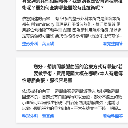
有查詢到其他相關報導，我想請教是否有這種新技
術呢？要如何查詢哪些醫院有此技術呢？
依您描述的內容： 有 很多的整形外科診所或是美容診所
都有 叫做miradry 原理是利用微波熱能，將汗腺燒毀 常
用部位包括腋下和手掌 然而 因為是利用熱能治療 所以還
是有燒傷的可能性 要找合格的專科醫師治療才比較有保
障唷 以上純係觀念交流，一切以醫師實際看診為準。 嘉
整形外科 葉亘耕
看完整問答
義長庚醫院 整形外科 主治醫師 葉亘耕 問8健康新聞網 ►
https://goo.gl/thHdOq
問8 Facebook ►
https://goo.g
l/UZt42U
問8 醫學動畫 ►
https://goo.gl/Fo1lHQ
您好，想請問靜脈曲張的治療方式有哪些?若
要做手術，費用範圍大概在哪呢?本人有遺傳
性靜脈曲張，腳很容易酸
依您描述的內容： 靜脈曲張是靜脈瓣喪失功能導致靜脈
回流不良，目前沒有口服藥物可以治療，部分不嚴重的微
小血管可以局部注射硬化劑治療 初期靜脈曲張，建議可
以做小腿肌張力的重力訓練。平常有機會坐下時，把腳墊
高。 到了中期靜脈曲張，建議要穿彈性襪或是彈性繃帶
整形外科 葉亘耕
看完整問答
纏腳和小腿。建議可以穿500丹左右的彈性襪，給予腿部
30-40mmHg的加壓。一般建議早上在床上就穿好，穿到