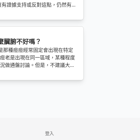
沒有證據支持或反對這點，仍然有爭
的話，偶爾吃還好、適量，如果不舒
麼臟腑不好嗎？
妳是那種痘痘經常固定會出現在特定
痘痘老是出現在同一區域，某種程度
狀況做通盤討論。但是，不建議大家
定是什麼什麼臟腑不好」，或甚至是
登入