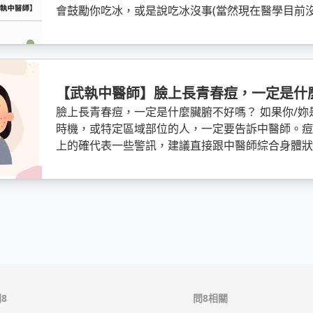
會鼓勵你吃冰，或是說吃冰沒事(當然現在醫學目前
議)。 但是我會說，先去了解體質，然後體質可以
服找醫生。
【武執中醫師】臉上長青春痘，一定是什
臉上長青春痘，一定是什麼臟腑不好嗎？ 如果你/
時機，或特定區域部位的人，一定要告訴中醫師。
上的確代表一些警訊，建議直接跟中醫師綜合身體
直接拿一本書或是圖片對照，然後嚇自己說「我一
亂服中藥喔。
8
問8相關