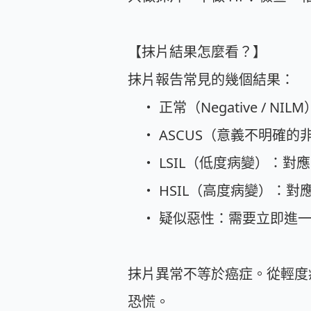
【抹片結果怎麼看？】
抹片報告常見的幾個結果：
・ 正常（Negative / 
・ ASCUS（意義不明確的
・ LSIL（低度病變）：對應
・ HSIL（高度病變）：對應 
・ 疑似惡性：需要立即進
抹片異常不等於癌症。從輕度
恐慌。