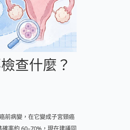
要檢查什麼？
的癌前病變，在它變成子宮頸癌
率約 60–70%，現在建議同