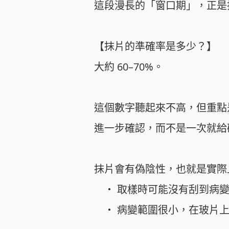
這段漫長的「窗口期」，正是抹
【抹片的準確率是多少？】
大約 60–70%。
這個數字聽起來不高，但重點
進一步確認，而不是一次就給
抹片會有偽陰性，也就是實際
・ 取樣時可能沒有刮到病
・ 病變範圍很小，在玻片上