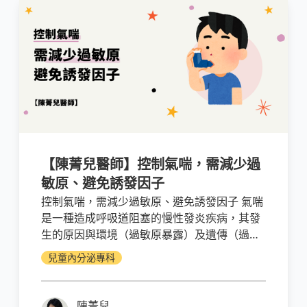
【陳菁兒醫師】控制氣喘，需減少過
敏原、避免誘發因子
控制氣喘，需減少過敏原、避免誘發因子 氣喘
是一種造成呼吸道阻塞的慢性發炎疾病，其發
生的原因與環境（過敏原暴露）及遺傳（過敏
性體質）相關。當呼吸道暴露在過敏原之下會
兒童內分泌專科
造成呼吸道的過度敏感，使得呼吸道表皮發炎
及損傷腫脹，且常會伴隨氣管收縮的狀況，在
這兩者的加乘作用之下，呼吸道就會狹窄堵
陳菁兒