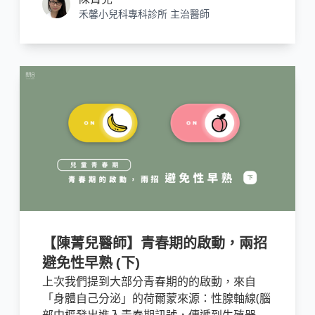
塞，導致反覆的喘鳴發作、呼吸急促、胸悶，
禾馨小兒科專科診所 主治醫師
以及咳嗽等症狀。
【陳菁兒醫師】青春期的啟動，兩招
避免性早熟 (下)
上次我們提到大部分青春期的的啟動，來自
「身體自己分泌」的荷爾蒙來源：性腺軸線(腦
部中樞發出進入青春期訊號，傳遞到生殖器官