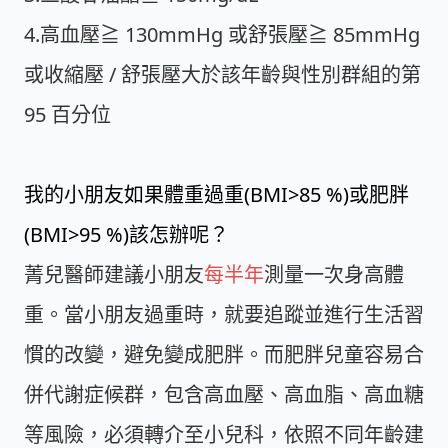
4.高血壓≧ 130mmHg 或舒張壓≧ 85mmHg
或收縮壓 / 舒張壓大於該年齡與性別群組的第
95 百分位
我的小朋友如果體重過重(BMI>85 %)或肥胖
(BMI>95 %)該怎辦呢？
菁兒醫師建議小朋友
每半年
測量一次身高體
重。當小朋友過重時，就要追蹤並進行生活習
慣的改變，避免變成肥胖。而肥胖兒童容易合
併代謝症候群，包含高血壓、高血脂、高血糖
等風險，必須轉介至小兒科，依照不同年齡建