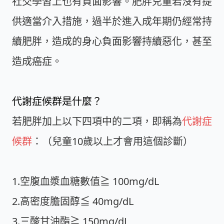
社交學習上也有負面影響。肥胖兒童若沒有提
供適當介入措施，過半於進入成年期仍經常持
續肥胖，造成的身心負面影響持續惡化，甚至
造成癌症。
代謝症候群是什麼？
若肥胖加上以下四項中的二項，即稱為
代謝症
候群
：（兒童10歲以上才會用這個診斷）
1.空腹血漿血糖數值≧ 100mg/dL
2.高密度膽固醇≦ 40mg/dL
3.三酸甘油酯≧ 150mg/dL