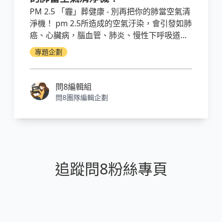
PM 2.5 「霾」葬健康 - 別再把你的肺當空氣清
淨機！ pm 2.5所造成的空氣汙染，會引發如肺
癌、心臟病，腦血管、肺炎、慢性下呼吸道疾
病、高血壓等疾病，且佔了總死亡率接近四
專題企劃
成。pm 2.5 吸附著戴奧辛、重金屬等致癌物質
進入人體，而目前的醫學尚無法清除這些pm
2.5，造成人體發炎反應及氧化損傷，進而對健
問8編輯組
康造成全面危害。避免空汙的健康風險，最重
問8團隊編輯企劃
要的就是掌握空氣品質情報，查詢行政院環保
署的空氣品質監測網，瞭解空污狀況。另外，
配戴口罩、使用空氣清淨機、返家洗手洗臉，
都是防治方式。
追蹤問8粉絲專頁