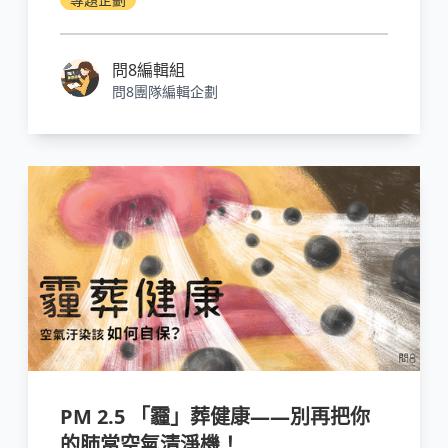
問8編輯組
問8團隊編輯企劃
PM 2.5 「霾」葬健康——別再把你
的肺當空氣清淨機！