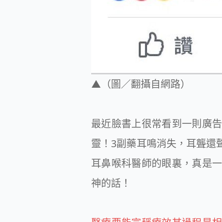
▲（圖／翻攝自網路）
最近臉書上很常看到一則廣
靈！3副藥耳鳴消失，耳聾還
耳鼻喉科醫師的眼裏，真是
神的話！