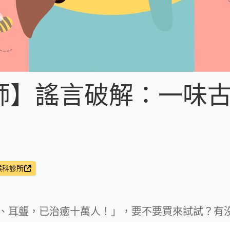
師】謠言破解：一味
！
喉科診所
、耳聾，已治癒十萬人！」，要不要買來試試？有