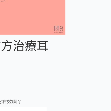
古方治療耳
沒有效啊？