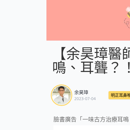
【余昊璋醫
鳴、耳聾？
余昊璋
明正耳鼻
2023-07-04
臉書廣告「一味古方治療耳鳴