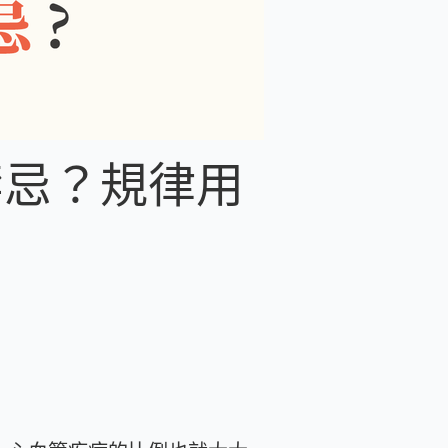
禁忌？規律用