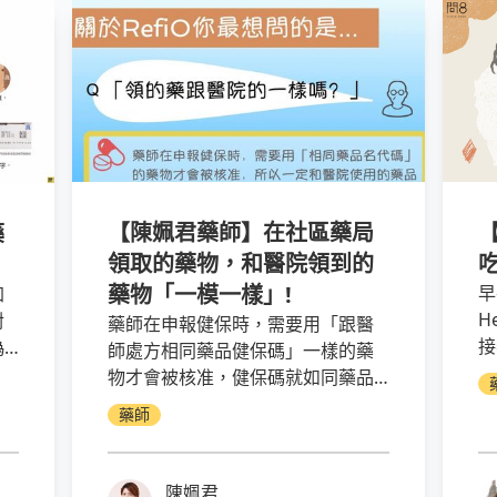
【陳姵君藥師】在社區藥局
藥
領取的藥物，和醫院領到的
藥物「一模一樣」!
早
加
H
對
藥師在申報健保時，需要用「跟醫
接
偽
師處方相同藥品健保碼」一樣的藥
V
所
物才會被核准，健保碼就如同藥品
白
局
的身分證，所以一定和醫院使用的
藥師
類
藥品一模一樣，所有藥品均由合格
廠商供應，絕不使用來路不明的藥
品。RefiO APP的每一張處方箋都由
陳姵君