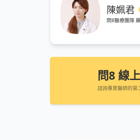
陳姵君
問8醫療團隊 
問8 線
諮詢專業醫師的第