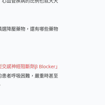
，心血管疾病的比例也就大大
慎選降壓藥物，還有哪些藥物
感神經阻斷劑β Blocker」
的患者呼吸困難，嚴重時甚至
。