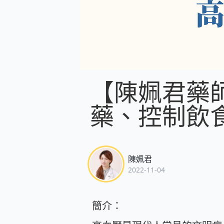
【陳姵君藥
藥、控制飲
陳姵君
2022-11-04
簡介：