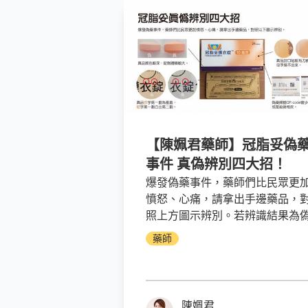
【陳姵君藥師】冠脂妥偽
事件 真偽辨別四大招！
爆發偽藥事件，藥師們比民眾更
憤怒、心痛，請拿出手邊藥品，
照上方圖示辨別。若辨識結果為
藥： 請立即停止服用，並將手邊
藥師
有藥品及藥袋，拿回原醫院或藥
更換新品。
陳姵君