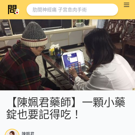
【陳姵君藥師】一顆小藥
錠也要記得吃！
陳姵君