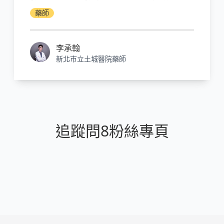
合成的關鍵酵素HMG-CoA還原酶，達到減少
藥師
體內膽固醇的效果。Statin類藥物非常有效，
可以大幅度降低低密度脂蛋白膽固醇（LDL-
C）的量，也因此降低心血管疾病與腦中風的
李承翰
風險。
新北市立土城醫院藥師
追蹤問8粉絲專頁