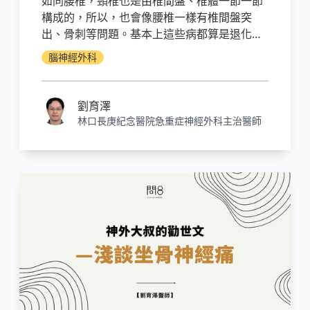
如同腰椎，頸椎也是由椎間盤、椎體一節一節
構成的，所以，也會像腰椎一樣有椎間盤突
出、骨刺等問題。基本上這些病都算是退化性
疾病，跟長年地使用耗損有關。所以年紀大、
腦神經外科
脖子姿勢長期不正確的，頸椎就比較會發生問
題。尤其是現在3C產品氾濫，走在路上幾乎人
人低頭看手機，或是長時間使用電腦，長期下
劉育澤
來，也容易加速頸椎的退化。(對！就是你現在
林口長庚紀念醫院急重症神經外科主治醫師
在做的事！)