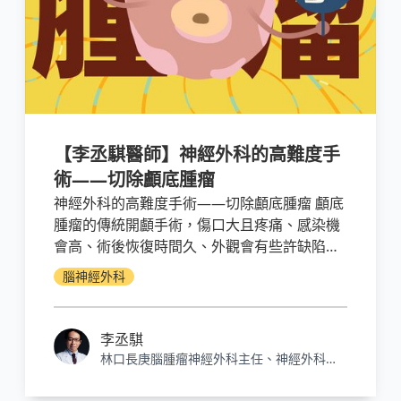
【李丞騏醫師】神經外科的高難度手
術——切除顱底腫瘤
神經外科的高難度手術——切除顱底腫瘤 顱底
腫瘤的傳統開顱手術，傷口大且疼痛、感染機
會高、術後恢復時間久、外觀會有些許缺陷
美，都是無法避免的情況。近年來「內視鏡微
腦神經外科
創手術」，傷口更小、復原更快，但也有它的
限制與需改進的缺點。顱底腫瘤手術困難度
高，傳統開顱與內視鏡顱底腫瘤手術各有其優
李丞騏
缺點，能夠截長補短，依據腫瘤特性與位置選
林口長庚腦腫瘤神經外科主任、神經外科副
擇最佳的術式，對於神經外科醫師來說不僅是
教授
同時手握兩種利器，對病患來說更是一大福