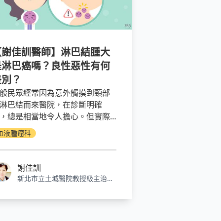
【謝佳訓醫師】淋巴結腫大
是淋巴癌嗎？良性惡性有何
差別？
般民眾經常因為意外觸摸到頸部
淋巴結而來醫院，在診斷明確
，總是相當地令人擔心。但實際
，正常人其實也會有可觸摸到的
血液腫瘤科
巴結。不過什麼時候需要懷疑惡
疾病引起的淋巴腫大呢？它們之
的差異在哪裡呢？以下列出幾個
謝佳訓
致方向給非醫療專業的您參考。
新北市立土城醫院教授級主治醫
師、血液腫瘤科主任、醫研部部
主任、癌症中心主任