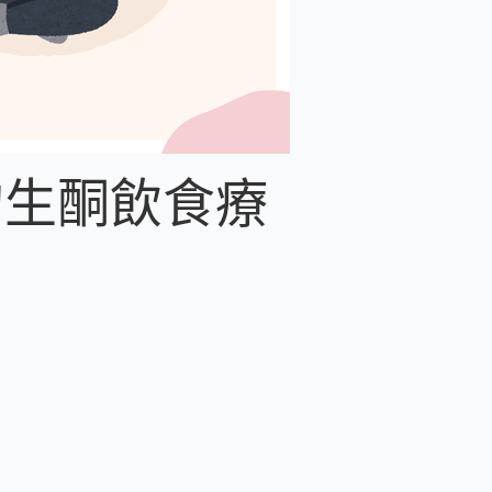
的生酮飲食療
？