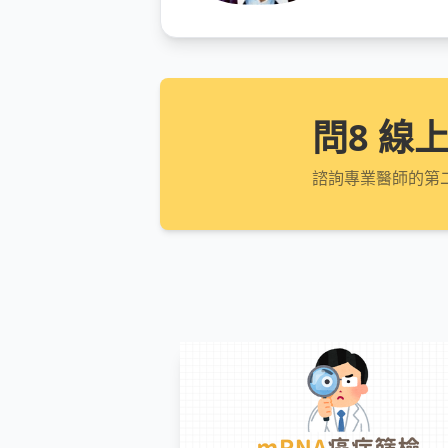
問8 線
諮詢專業醫師的第