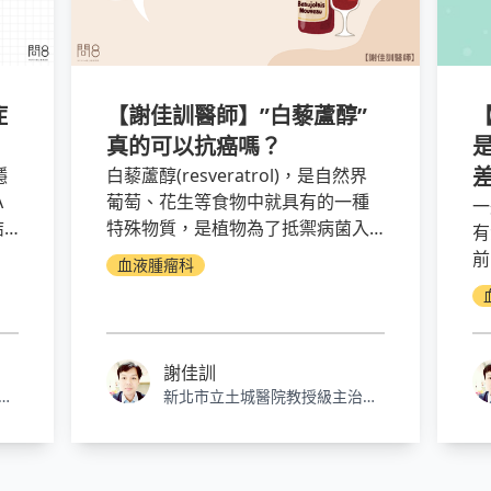
症
【謝佳訓醫師】”白藜蘆醇”
真的可以抗癌嗎？
穩
白藜蘆醇(resveratrol)，是自然界
A
葡萄、花生等食物中就具有的一種
一
結
特殊物質，是植物為了抵禦病菌入
有
侵而產生的一種抗毒型物質，最早
前
血液腫瘤科
，
是在1939年，日本人高岡從植物白
上
準
藜蘆的根莖裡，用化學方式提取了
淋
看
這種物質，當時並不明瞭它的作
性
用，但後來發現這個物質有抗氧化
間
謝佳訓
的作用，因此後來的研究都是在抗
大
醫
新北市立土城醫院教授級主治醫
心血管阻塞、抗發炎的研究，也因
部
師、血液腫瘤科主任、醫研部部
為抗發炎的機轉，有些學者就討論
主任、癌症中心主任
到可能可以抗癌的作用