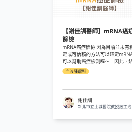
【謝佳訓醫師】mRNA癌
篩檢
mRNA癌症篩檢 因為目前並未有
定或可信賴的方法可以確定mRN
可以幫助癌症檢測喔～！因此，
論是：在缺乏有效證據之前，
血液腫瘤科
mRNA用在癌篩還沒有明確證據
檢測者必須自行小心評估，或者
備公開的資料與腫瘤科醫師討論
看，再決定是否接受檢測囉！
謝佳訓
新北市立土城醫院教授級主治
師、血液腫瘤科主任、醫研部
主任、癌症中心主任