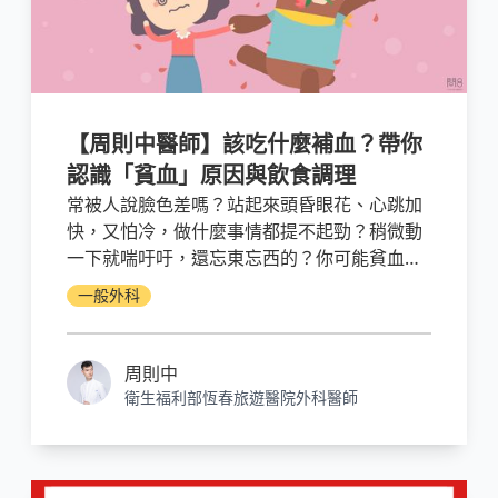
【周則中醫師】該吃什麼補血？帶你
認識「貧血」原因與飲食調理
常被人說臉色差嗎？站起來頭昏眼花、心跳加
快，又怕冷，做什麼事情都提不起勁？稍微動
一下就喘吁吁，還忘東忘西的？你可能貧血
了！造成貧血最常見的原因是缺鐵性貧血，而
一般外科
缺鐵性貧血的根本源頭可能是身體「慢性出
血」。我們先想辦法止血，再補鐵。
周則中
衛生福利部恆春旅遊醫院外科醫師