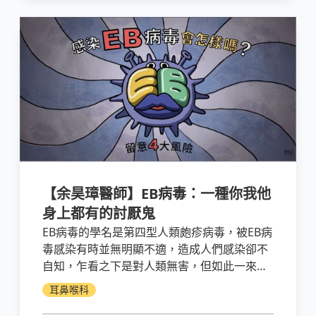
【余昊璋醫師】EB病毒：一種你我他
身上都有的討厭鬼
EB病毒的學名是第四型人類皰疹病毒，被EB病
毒感染有時並無明顯不適，造成人們感染卻不
自知，乍看之下是對人類無害，但如此一來人
群中隱藏的帶原者便會增多，一旦病毒感染到
耳鼻喉科
免疫力較弱的個體時，便會開始恣意妄為，引