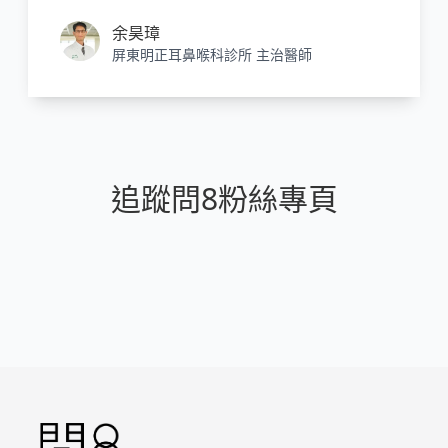
起疾病。EB病毒感染的急性期，會出現發燒，
通常持續5-7天，甚至7-14天，扁桃腺出現化
余昊璋
膿，治療上並無特效藥，以緩和發燒及疼痛的
屏東明正耳鼻喉科診所 主治醫師
症狀治療為主，兒童發燒超過五天，最好進一
步檢查，並注意有無併發症！
追蹤問8粉絲專頁