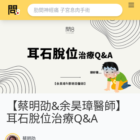
【蔡明劭&余昊璋醫師】
耳石脫位治療Q&A
蔡明劭