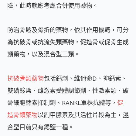
險，此時就應考慮合併使用藥物。
防治骨鬆及骨折的藥物，依其作用機轉，可分
為抗破骨或抗流失類藥物，促造骨或促骨生成
類藥物，以及混合型三類。
抗破骨類藥物
包括鈣劑、維他命D、抑鈣素、
雙磷酸鹽、雌激素受體調節劑、性激素類、破
骨細胞酵素抑制劑、RANKL單株抗體等，
促
造骨類藥物
以副甲腺素及其活性片段為主，
混
合型
目前只有鍶鹽一種。