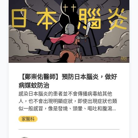
【鄭崇佑醫師】預防日本腦炎，做好
病媒蚊防治
感染日本腦炎的患者並不會傳播病毒給其他
人，也不會出現明顯症狀，即使出現症狀也類
似一般感冒，像是發燒、頭暈、嘔吐和腹瀉等
等，然而病情嚴重者會出現某些神經學症狀。
家醫科
並沒有積極的治療手段，除了針對症狀進行緩
解之外，就得依賴支持性療法以及患者本身的
免疫能力了。最直接有效的預防方法就是注射