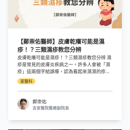
【鄭崇佑醫師】皮膚乾癢可能是濕
疹！？三類濕疹教您分辨
皮膚乾癢可能是濕疹！？三類濕疹教您分辨 濕
疹是常見的皮膚炎疾病之一。許多人會被「濕
疹」這兩個字給誤導，認為看起來濕濕的疹子
就叫做濕疹。但其實濕疹只是個通稱，看起來
家醫科
乾乾的病灶也可能被稱做是濕疹。其包含數十
種皮膚炎的疾病，例如：接觸性皮膚炎、缺脂
性皮膚炎、錢幣狀濕疹、鬱血性皮膚炎、蟲咬
鄭崇佑
性皮膚炎、汗疹、尿布疹、富貴手等等，都算
吉安醫院醫療副院長
是濕疹。