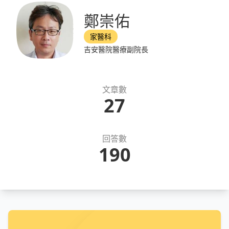
鄭崇佑
家醫科
吉安醫院醫療副院長
文章數
27
回答數
190