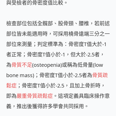
與受檢者的骨密度值比較。
檢查部位包括全髖部、股骨頸、腰椎，若前述
部位皆未能適用時，可採用橈骨遠端三分之一
部位來測量；判定標準為：骨密度T值大於-1
者正常；骨密度T值小於-1，但大於-2.5者，
為
骨質不足
(osteopenia)或稱為低骨量(low
bone mass)；骨密度T值小於-2.5者為
骨質疏
鬆症
；骨密度T值小於-2.5，且加上骨折時，
即為
嚴重骨質疏鬆症
。這項定義具臨床操作意
義，推出後獲得許多學會共同採用。