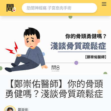
【鄭崇佑醫師】你的骨頭
勇健嗎？淺談骨質疏鬆症
鄭崇佑