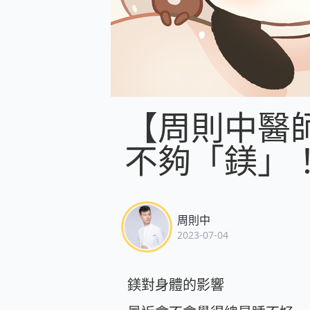
【周則中醫
不夠「鎂」
周則中
2023-07-04
鎂對身體的影響