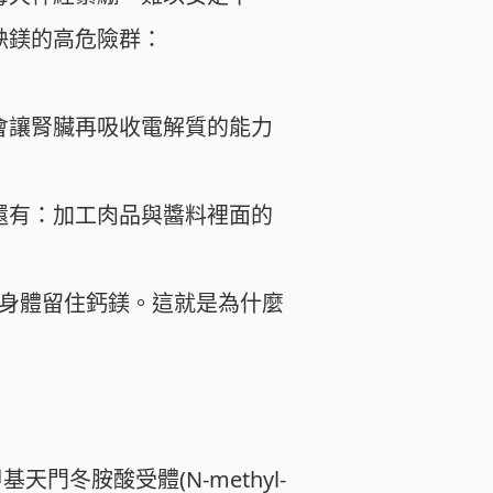
缺鎂的高危險群：
會讓腎臟再吸收電解質的能力
還有：加工肉品與醬料裡面的
助身體留住鈣鎂。這就是為什麼
天門冬胺酸受體(N-methyl-