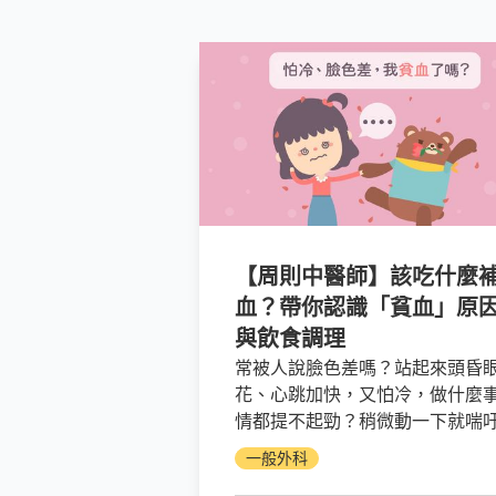
【周則中醫師】該吃什麼
血？帶你認識「貧血」原
與飲食調理
常被人說臉色差嗎？站起來頭昏
花、心跳加快，又怕冷，做什麼
情都提不起勁？稍微動一下就喘
吁，還忘東忘西的？你可能貧血
一般外科
了！造成貧血最常見的原因是缺