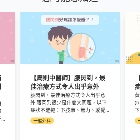
補
【周則中醫師】腰閃到，最
因
佳治療方式令人出乎意外
腰閃到，最佳治療方式令人出乎意
黃
外 腰閃到很少是什麼大問題，以下
(
眼
症狀不能拖：下肢麻、無力、感覺
下
事
被電到、大小便失禁，表示神經壓
素
吁
一般外科
迫；摔倒後下背痛，可能有創傷；
道
嚴重骨質疏鬆，可能壓迫性骨折。
我
鐵