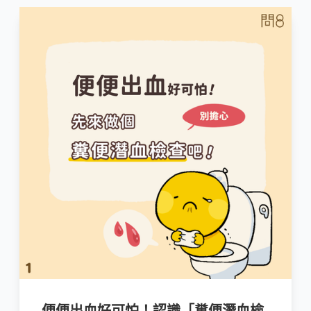
便便出血好可怕！認識「糞便潛血檢