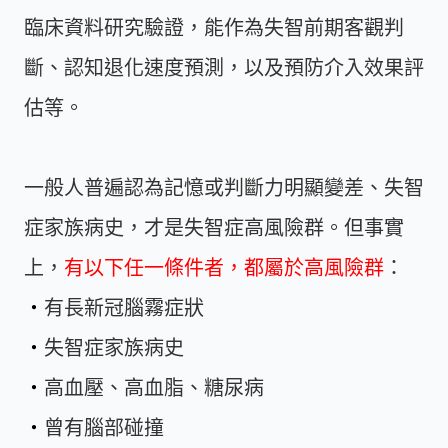
臨床資料研究驗證，能作為失智前期客觀判
斷、認知退化速度預測，以及預防介入效果評
估等。
一般人普遍認為記憶或判斷力明顯變差、失智
症家族病史，才是失智症高風險群。但事實
上，
有以下任一條件者，都屬於高風險群
：
・
有長新冠腦霧症狀
・
失智症家族病史
・
高血壓、高血脂、糖尿病
・
曾有腦部碰撞