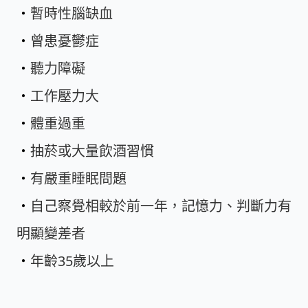
・
暫時性腦缺血
・
曾患憂鬱症
・
聽力障礙
・
工作壓力大
・
體重過重
・
抽菸或大量飲酒習慣
・
有嚴重睡眠問題
・
自己察覺相較於前一年，記憶力、判斷力有
明顯變差者
・
年齡35歲以上