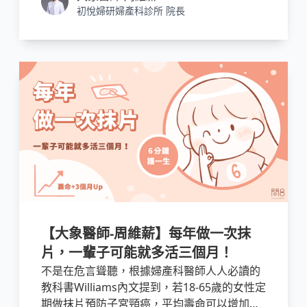
初悅婦研婦產科診所 院長
【大象醫師-周維薪】每年做一次抹
片，一輩子可能就多活三個月！
不是在危言聳聽，根據婦產科醫師人人必讀的
教科書Williams內文提到，若18-65歲的女性定
期做抹片預防子宮頸癌，平均壽命可以增加２