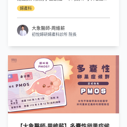
－３個月。
婦產科
大象醫師-周維薪
初悅婦研婦產科診所 院長
【大象醫師-周維薪】多囊性卵巢症候