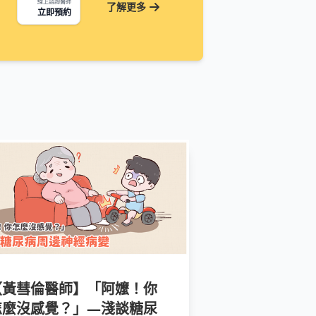
線上諮詢醫師
了解更多
立即預約
【黃彗倫醫師】「阿嬤！你
怎麼沒感覺？」—淺談糖尿