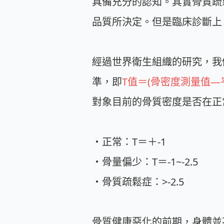
具備充分的認知。其實骨質疏
品質所決定。但是臨床診斷上
經過世界衛生組織的研究，我
準，即
T值＝(骨密度測量值—
對象目前的骨質密度是否在正
・正常：T＝＋-1
・骨量偏少：T＝-1~-2.5
・骨質疏鬆症：>-2.5
骨質健康惡化的前期，身體並