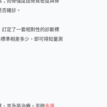
高；而骨強度由骨質密度與骨
是否確診。
，訂定了一套相對性的診斷標
與標準相差多少，即可得知量測
異、並及早治療。平時
多運