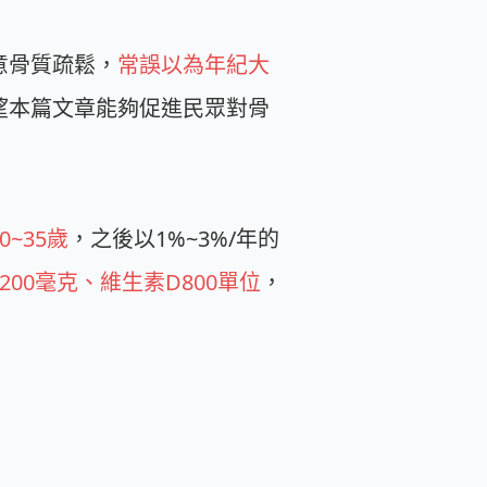
意骨質疏鬆，
常誤以為年紀大
望本篇文章能夠促進民眾對骨
30~35歲
，之後以1%~3%/年的
200毫克、維生素D800單位
，