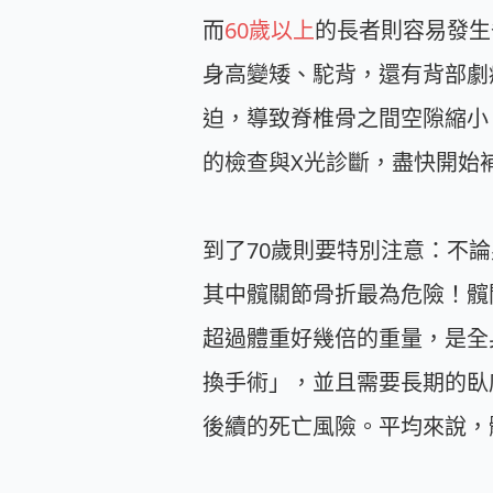
而
60歲以上
的長者則容易發生
身高變矮、駝背，還有背部劇
迫，導致脊椎骨之間空隙縮小
的檢查與X光診斷，盡快開始
到了70歲則要特別注意：不
其中髖關節骨折最為危險！髖
超過體重好幾倍的重量，是全
換手術」，並且需要長期的臥
後續的死亡風險。平均來說，髖