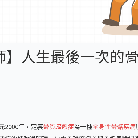
】人生最後一次的骨折
2000年，定義
骨質疏鬆症
為一種
全身性骨骼疾病