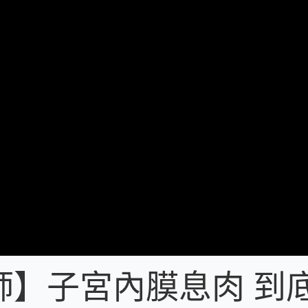
師】子宮內膜息肉 到