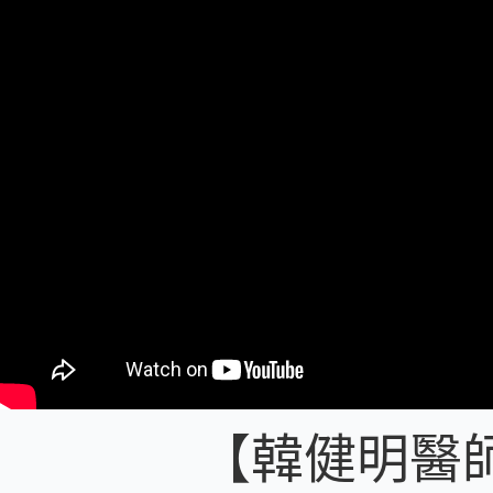
【韓健明醫