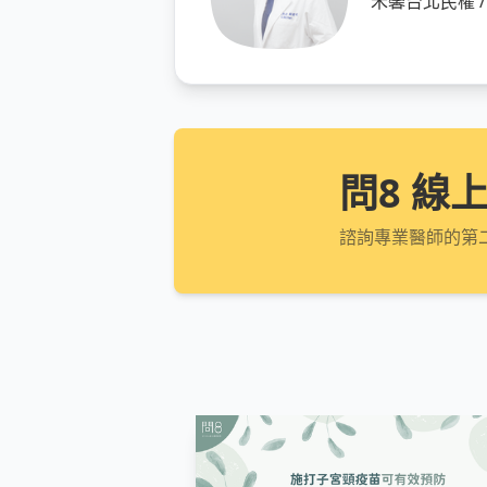
禾馨台北民權 
問8 線
諮詢專業醫師的第