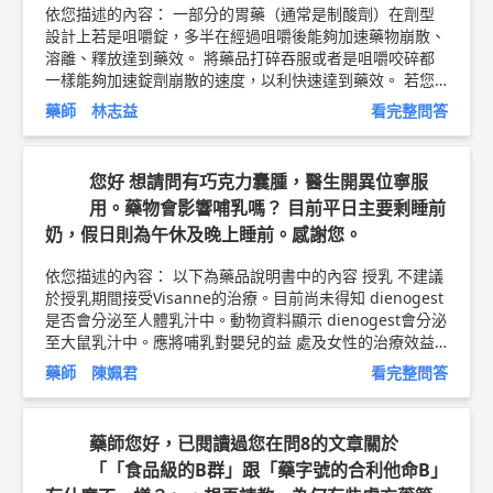
依您描述的內容： 一部分的胃藥（通常是制酸劑）在劑型
設計上若是咀嚼錠，多半在經過咀嚼後能夠加速藥物崩散、
溶離、釋放達到藥效。 將藥品打碎吞服或者是咀嚼咬碎都
一樣能夠加速錠劑崩散的速度，以利快速達到藥效。 若您
服用的藥品是「舒胃錠」的話，兩者差異不大；如果是「舒
藥師 林志益
看完整問答
胃膠咀嚼錠」的話，則建議您依照指示讓嚼碎的藥品在口腔
中溶解、或是泡在水中溶解再服用。 以上純係觀念交流，
一切以醫師實際看診為準。 藥濟藥局 諮詢藥師 林志益 藥師
您好 想請問有巧克力囊腫，醫生開異位寧服
簡介 ►
http://bit.ly/2LXlHli
避孕藥與抗生素衛教文章 ►
ht
用。藥物會影響哺乳嗎？ 目前平日主要剩睡前
tp://bit.ly/2JZBJcd
奶，假日則為午休及晚上睡前。感謝您。
依您描述的內容： 以下為藥品說明書中的內容 授乳 不建議
於授乳期間接受Visanne的治療。目前尚未得知 dienogest
是否會分泌至人體乳汁中。動物資料顯示 dienogest會分泌
至大鼠乳汁中。應將哺乳對嬰兒的益 處及女性的治療效益
納入考量，再決定是否要停止哺 乳或停止Visanne療法。 --
藥師 陳姵君
看完整問答
--- 不建議在服藥期間，進行授乳，吃藥的時候，有可能會
引發原本就不太好的情緒，變得更差。 鼓勵您開始把『安
心休息』，安排進您的日常生活當中，知道您一直很辛苦，
藥師您好，已閱讀過您在問8的文章關於
很努力，巧囊是要提醒妳， 作為一個女生，是很有價值
「「食品級的B群」跟「藥字號的合利他命B」
的，不需要跟男生去競爭，你也值得好好休息，好好愛護自