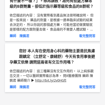
有什麼不一樣？」。想再請教，為何有些處方藥等
己以及新的生命， 也推薦您把正念冥想，帶到生活中，時
時刻刻選擇為自己創造美好的體驗。 以上純係觀念交流，
級的B群劑量，卻低於指示藥等級和食品的B群呢？
一切以醫師實際看診為準。 問8醫療團隊 藥師 陳姵君 藥師
簡介 ►
http://bit.ly/2v0HGfI
依您描述的內容： 沒有實際看到產品無法很明確說明， 但
是一般來說， 藥品的劑量，是根據一連串臨床試驗的結果
去決定的， 所以你說的那個處方藥，可能他當初做實驗就
是那樣的配方跟劑量去做。 食品級的不需要人體試驗， 只
要設計上不要超過一天最高劑量， 應該都是可以被接受。
藥師 陳姵君
看完整問答
以上純係觀念交流，一切以醫師實際看診為準。 問8醫療團
隊 藥師 陳姵君 藥師簡介 ►
http://bit.ly/2v0HGfI
您好 本人有在使用身心科的藥物主要是抗焦慮
跟鎮定 （立舒定、康緒舒）今天有食用事後避
孕藥艾依樂 請問這兩者有交互作用嗎？
依您描述的內容： 這三種藥沒有交互作用的。 以上純係觀
念交流，一切以醫師實際看診為準。 問8醫療團隊 藥師 陳
姵君 藥師簡介 ►
http://bit.ly/2v0HGfI
藥師 陳姵君
看完整問答