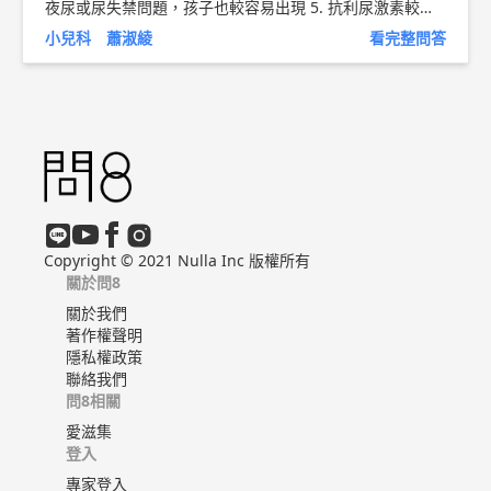
夜尿或尿失禁問題，孩子也較容易出現 5. 抗利尿激素較
少：一種人體的賀爾蒙，作用在於減少排尿 6. 睡的太沉：
小兒科 蕭淑綾
看完整問答
孩子無法感受到膀胱脹滿的感覺 再來要確認是原發性或續
發性的夜尿 1. 原發性夜尿—從小到目前為止未有一段時間
晚上睡覺不排尿，尿布永遠是濕的 ，根據統計 ，直到6歲還
有10%的小孩會尿床 ，男比女是1.5：1。 2. 次發性夜尿—
孩子曾經有六個月或以上晚上睡覺不排尿，尿布是乾爽的，
次發性遺尿通常和後天因素有關，小孩常見的因素例如尿道
感染、糖尿病、以及心理因素(如壓力)等等 。 如果是第一種
尿床 ，建議可以從生活習慣的改變著手 1.不要懲罰：夜尿
只是因為小孩的排尿控制不夠成熟 ，不是他的錯 ，會造成
反效果 。 夜尿問題通常會隨著時間而解決。 2.小撇步解決
Copyright © 2021 Nulla Inc 版權所有
尿濕床的困擾：尿濕床而造成的影響是可以減少的，例如使
關於問8
用防水保潔墊、產褥墊、防臭劑，幫孩子換上乾淨衣褲前記
關於我們
得幫孩子清洗一下。 3. 規律排尿：孩子白天應該規律排
著作權聲明
尿，睡覺前也要(一天大約4到7次)，如果孩子晚上醒來，照
隱私權政策
顧者也應該讓孩子去廁所排尿。 4. 注意飲食：有夜尿的孩
聯絡我們
子，高糖分食物、氣泡飲料和含咖啡因飲料應該要避免，尤
問8相關
其是傍晚之後。 5. 調整攝水量比例：一整天的飲水應該集
中在早上和傍晚之前，從傍晚開始攝水量就要減少 ，如果
愛滋集
只是限制晚上的喝水量，但白天並沒有相對增加，可能導致
登入
孩子整日的攝水量不足，反而容易便秘。 6.改善環境：在走
專家登入
道和廁所開小夜燈，讓孩子方便在半夜找到廁所，如果廁所