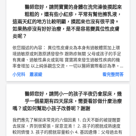
以上純係觀念交流，一切以醫師實際看診為準。 台中幼恩
醫師您好，請問寶寶的身體在洗完澡後摸起來
小兒科診所 兒科 主治醫師 蕭淑綾 醫師簡介►
http://bit.ly/
粗粗的，還有些小紅疹，平常有幫他擦乳液，
2uZBXqA
幼兒鈣粉衛教文章 ►
http://bit.ly/2PoptRM
這兩天紅的地方比較明顯，摸起來也沒有很平滑。
如果熱疹沒有好好治療，是不是容易變異位性皮膚
炎呢？
依您描述的內容： 異位性皮膚炎為本身有過敏體質加上環
境過敏原或刺激原誘發發作 跟熱疹無關 父母或孩子的手足
有異膚、過敏性鼻炎或氣喘 寶寶將來發生過敏性疾病的機
率會增加 以上純係觀念交流，一切以醫師實際看診為準。
台中幼恩小兒科診所 兒科 主治醫師 蕭淑綾 醫師簡介►
htt
小兒科 蕭淑綾
看完整問答
p://bit.ly/2uZBXqA
醫師您好，請問小一的孩子半夜仍會尿床，幾
乎一個星期有四天尿床，需要看診做什麼治療
嗎？或如何幫助小孩子改善呢？謝謝
我們應先了解尿床常見的六個因素 1. 白天不斷的被提醒要
去尿尿，弄到很緊張，尿意混淆！ 2. 孩子的膀胱成熟速度
較同儕慢 3. 孩子的膀胱容量較小 4. 基因遺傳：父母過去有