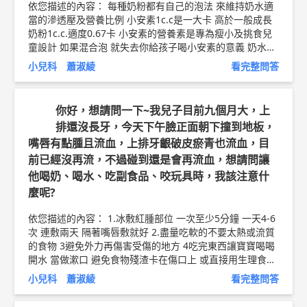
依您描述的內容： 每種奶粉都有自己的泡法 來維持奶水適
當的滲透壓及營養比例 小安素1c.c是一大卡 高於一般成長
奶粉1c.c.適度0.67卡 小安素的營養素是專為瘦小及挑食兒
童設計 如果混合泡 就失去你給孩子喝小安素的意義 奶水的
滲透壓也改變 如果在意甜度的問題 小安素最近有出減糖配
小兒科 蕭淑綾
看完整問答
方 可以詢問醫師或藥師 以上純係觀念交流，一切以醫師實
際看診為準。 台中幼恩小兒科診所 兒科 主治醫師 蕭淑綾
醫師簡介►
http://bit.ly/2uZBXqA
你好，想請問一下~我兒子目前九個月大，上
排還沒長牙，今天下午臉正面朝下撞到地板，
嘴唇有點腫且流血，上排牙齦破皮瘀青也流血，目
前已經沒再流，不過碰到還是會再流血，想請問讓
他喝奶、喝水、吃副食品、咬玩具時，我該注意什
麼呢?
依您描述的內容： 1.冰敷紅腫部位 一次至少5分鐘 一天4-6
次 連敷兩天 隔著嘴唇敷就好 2.盡量吃軟的不要太熱或流質
的食物 3避免外力再傷害受傷的地方 4吃完東西讓寶寶喝喝
開水 當做漱口 避免食物殘渣卡在傷口上 或直接用生理食鹽
水沖洗傷口 5注意傷口紅腫程度是否加劇 甚至有分泌物出現
小兒科 蕭淑綾
看完整問答
（表示傷口可能有細菌感染）有的話請立刻就醫 一般若無
產生趕染現象 紅腫約3天會逐漸改善 傷口約一週能慢慢愈合