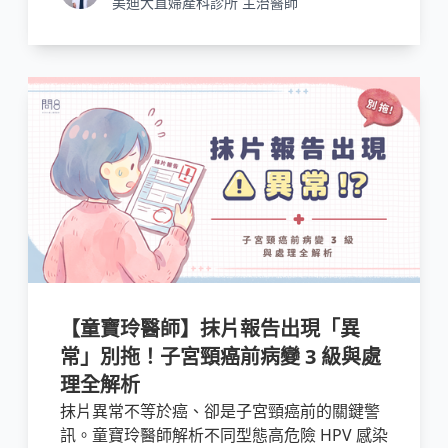
美迪大直婦產科診所 主治醫師
【童寶玲醫師】抹片報告出現「異
常」別拖！子宮頸癌前病變 3 級與處
理全解析
抹片異常不等於癌、卻是子宮頸癌前的關鍵警
訊。童寶玲醫師解析不同型態高危險 HPV 感染