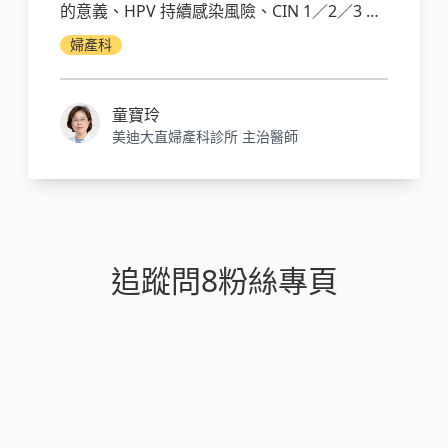
的意義、HPV 持續感染風險、CIN 1／2／3 分
級、陰道鏡與錐狀切片時機、追蹤多久才安
婦產科
全，教你看懂異常報告別恐慌也別輕忽。
童寶玲
美迪大直婦產科診所 主治醫師
追蹤問8粉絲專頁