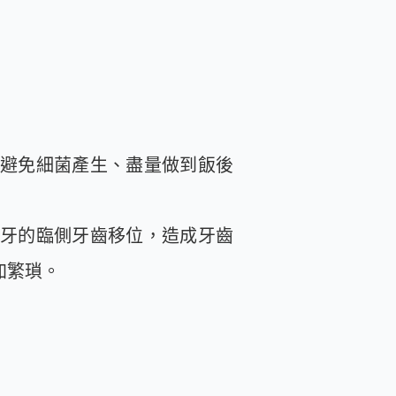
，避免細菌產生、盡量做到飯後
缺牙的臨側牙齒移位，造成牙齒
加繁瑣。