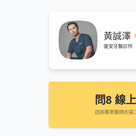
黃誠澤
復安牙醫診所
問8 線
諮詢專業醫師的第