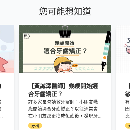
您可能想知道
的
【黃誠澤醫師】幾歲開始適
？
合牙齒矯正？
常
許多家長會請教牙醫師：小朋友幾
有
都
歲開始適合牙齒矯正？以往通常會
因
也
在小朋友都更換成恆齒後，發現牙
比
人
齒有排列不整的情況才開始矯正；
氟
牙科
患
不過目前的隱適美兒童矯正，可能
1