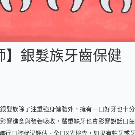
師】銀髮族牙齒保健
多銀髮族除了注重強身健體外，擁有一口好牙也十分
僅影響進食與營養吸收，嚴重缺牙也會影響說話口齒
進行口腔狀況評估、全口X光檢查，如果有蛀牙或