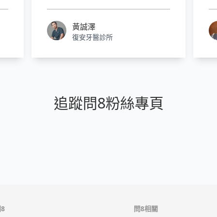
過
可以更早的介入開始牙齒矯正！
效
臨
黃誠澤
前
復安牙醫診所
術
追蹤問8粉絲專頁
8
問8相關