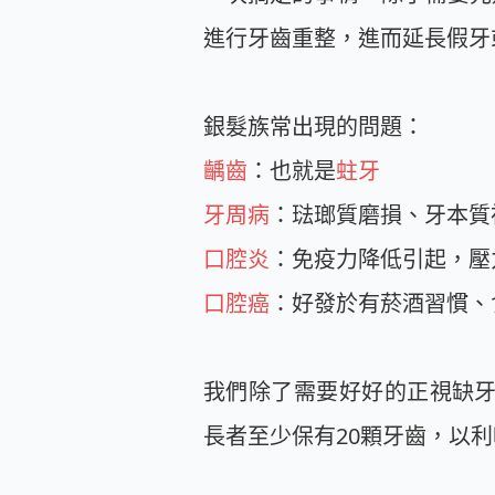
進行牙齒重整，進而延長假牙
銀髮族常出現的問題：
齲齒
：也就是
蛀牙
牙周病
：琺瑯質磨損、牙本質
口腔炎
：免疫力降低引起，壓
口腔癌
：好發於有菸酒習慣、
我們除了需要好好的正視缺牙問
長者至少保有20顆牙齒，以利