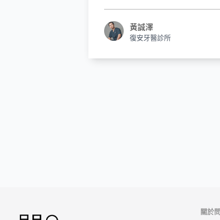
者狀況』，還有『醫師』在手術
程中的熟練度、精準度，醫師的
黃誠澤
床經驗加速判斷；除此之外，事
復安牙醫診所
完善的資料蒐集與評估也能讓手
進行更佳順利！
關於問