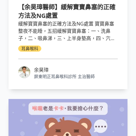
【余昊璋醫師】緩解寶寶鼻塞的正確
方法及NG處置
緩解寶寶鼻塞的正確方法及NG處置 寶寶鼻塞
整夜不能睡，五招緩解寶寶鼻塞：一、洗鼻
子，二、吸鼻涕，三、上半身墊高，四、穴位
按摩，五、加溼器或蒸氣機。NG處置有：一、
耳鼻喉科
買「專治鼻塞」的鼻噴劑來給寶寶用，二、在
鼻部周圍塗抹綠油金或萬金油，三、家長用自
己的嘴巴吸寶寶鼻涕，四、生薑貼腳、蔥白滴
余昊璋
鼻。小孩子(尤其兩歲以下)的治療方式不同於
屏東明正耳鼻喉科診所 主治醫師
大人，勿求好心切、過猶不及，以醫學的角度
來看，介入太多常常是多做多錯，往往順其自
然才是最好。