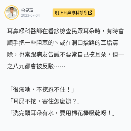
余昊璋
明正耳鼻喉科診所
2023-07-04
耳鼻喉科醫師在看診檢查民眾耳朵時，有時會
順手把一些阻塞的丶或在洞口擋路的耳垢清
除，也常跟病友告誡不要常自己挖耳朵，但十
之八九都會被反駁⋯⋯
「很癢吔，不挖忍不住！」
「耳屎不挖，塞住怎麼辦？」
「洗完頭耳朵有水，要用棉花棒吸乾呀！」