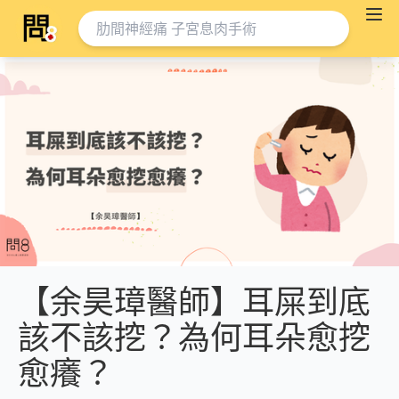
【余昊璋醫師】耳屎到底
該不該挖？為何耳朵愈挖
愈癢？