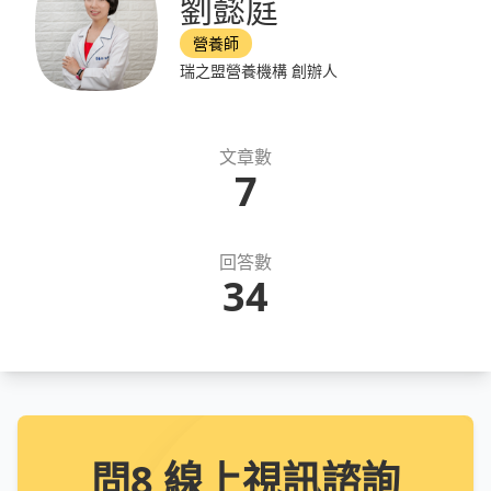
劉懿庭
營養師
瑞之盟營養機構 創辦人
文章數
7
回答數
34
問8 線上視訊諮詢