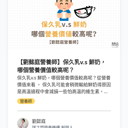
【劉懿庭營養師】保久乳v.s 鮮奶，
哪個營養價值較高呢？
保久乳v.s 鮮奶，哪個營養價值較高呢？從營養
價值來看 ， 保久乳可能會稍微輸給鮮奶得原因
是高溫過程中會減損一些怕高溫的維生素，其
他成分則不受影響。保久乳的維生素也會比鮮
營養師
奶少，但是鈣質、蛋白質都跟鮮奶差不多。
劉懿庭
瑞之盟營養機構 創辦人