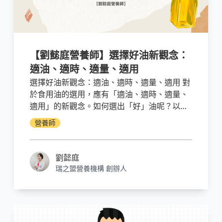
【劉懿庭營養師】選擇好油新觀念：
適油、適時、適量、適用
選擇好油新觀念：適油、適時、適量、適用 對
於食用油的選用，應有「適油、適時、適量、
適用」的新觀念。如何選出「好」油呢？以植
物性來源油脂優先選擇、「單元不飽和脂肪
營養師
酸」含量多於「多元不飽和脂肪酸」、不要長
期使用單一產品。根據個人烹調習慣，慎選適
用的油品，若偶爾回家烹煮者，建議家中都可
劉懿庭
多用單元不飽和脂肪酸或w-3的脂肪酸（如:亞
瑞之盟營養機構 創辦人
麻仁油）的油品，因外面餐館大部份都是選用
多元不飽和w-6脂肪酸的油品居多，這樣才可
以達到油品的平衡。