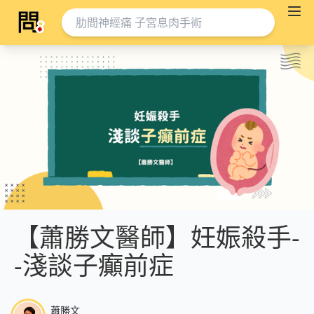
【蕭勝文醫師】妊娠殺手-
-淺談子癲前症
蕭勝文