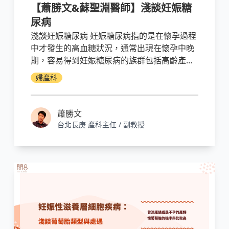
【蕭勝文&蘇聖淵醫師】淺談妊娠糖
尿病
淺談妊娠糖尿病 妊娠糖尿病指的是在懷孕過程
中才發生的高血糖狀況，通常出現在懷孕中晚
期，容易得到妊娠糖尿病的族群包括高齡產
婦、肥胖、擁有糖尿病家族史和罹患多囊性卵
婦產科
巢綜合症的婦女，屬於上述高風險群的孕婦應
該提高警覺，在懷孕24~28周的時候前往醫院
進行妊娠糖尿病的相關篩檢。
蕭勝文
台北長庚 產科主任 / 副教授