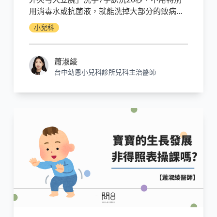
用消毒水或抗菌液，就能洗掉大部分的致病
菌。不過，常常洗手是否會減少細菌曝露機
小兒科
會，反而降低免疫力呢？其實，除非小孩是在
無菌環境中成長，不然日常生活應能提供足夠
的曝露機會，讓免疫細胞的戰力增強，這就是
蕭淑綾
所謂的「衛生假說」。
台中幼恩小兒科診所兒科主治醫師