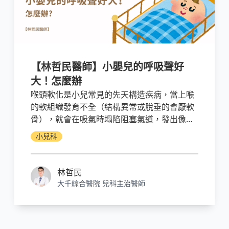
【林哲民醫師】小嬰兒的呼吸聲好
大！怎麼辦
喉頭軟化是小兒常見的先天構造疾病，當上喉
的軟組織發育不全（結構異常或脫垂的會厭軟
骨），就會在吸氣時塌陷阻塞氣道，發出像小
豬叫一樣的喘鳴聲。喉頭軟化的症狀在出生後
小兒科
第一個禮拜開始出現，到半歲以前，症狀可能
會更明顯。對超過九成以上的嬰幼兒來說，喉
頭軟化症並不是個嚴重的問題，即使呼吸有雜
林哲民
音，如果不影響進食發育，絕大部分無須手術
大千綜合醫院 兒科主治醫師
介入，症狀也會在18至20個月左右自然緩解。