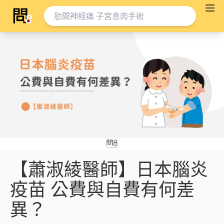
【蕭淑綾醫師】日本腦炎
疫苗 公費與自費有何差
異？