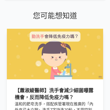
您可能想知道
【蕭淑綾醫師】洗手會減少細菌曝露
機會，反而降低免疫力嗎？
溫和的肥皂洗手，搭配疾管署現在推廣的「內
外夾弓大立腕」洗手7字訣洗20秒，不用特別