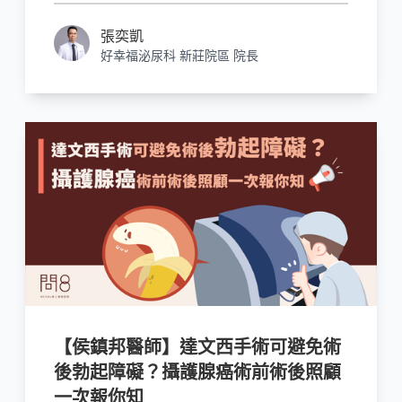
張奕凱
好幸福泌尿科 新莊院區 院長
【侯鎮邦醫師】達文西手術可避免術
後勃起障礙？攝護腺癌術前術後照顧
一次報你知