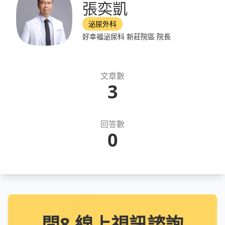
張奕凱
泌尿外科
好幸福泌尿科 新莊院區 院長
文章數
3
回答數
0
問8 線上視訊諮詢