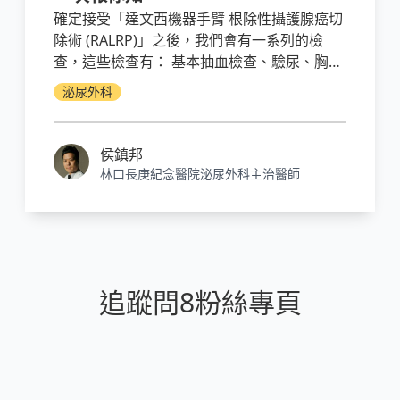
確定接受「達文西機器手臂 根除性攝護腺癌切
除術 (RALRP)」之後，我們會有一系列的檢
查，這些檢查有： 基本抽血檢查、驗尿、胸腔
X光、心電圖..... 等等。 我們要確定患者開刀前
泌尿外科
的身體狀況良好，才能進行手術。在手術前要
空腹禁食至少8個小時，任何的食物（包括
水）都是不能攝取的。 禁食主要的目的，是避
侯鎮邦
免開刀完、麻醉甦醒時的噁心感造成嘔吐。 開
林口長庚紀念醫院泌尿外科主治醫師
刀的前一晚，護理師會幫您灌腸，主要的目的
是減少直腸、乙狀結腸附近的糞便，避免在開
刀的時候干擾手術。
追蹤問8粉絲專頁