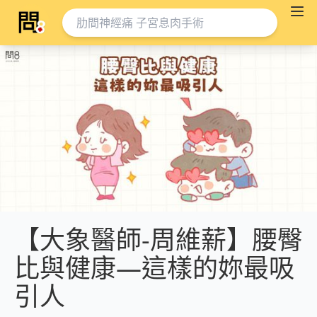
【大象醫師-周維薪】腰臀
比與健康—這樣的妳最吸
引人