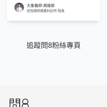
以自由行走、旅遊、逛美食地圖甚至出國的日
大象醫師-周維薪
子有多長。但這也代表了我們老年時平均要躺
初悅婦研婦產科診所 院長
床接近八年。
追蹤問8粉絲專頁