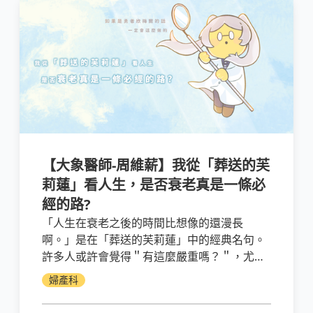
【大象醫師-周維薪】我從「葬送的芙
莉蓮」看人生，是否衰老真是一條必
經的路?
「人生在衰老之後的時間比想像的還漫長
啊。」是在「葬送的芙莉蓮」中的經典名句。
許多人或許會覺得＂有這麼嚴重嗎？＂，尤其
內政部111年統計國人平均壽命接近八十歲，
婦產科
但在這八十年當中，我們的「健康平均餘命」
上次108年的統計年齡是七十二歲，也就是可