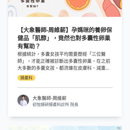
【大象醫師-周維薪】孕媽咪的養卵保
健品「肌醇」，竟然也對多囊性卵巢
有幫助？
根據統計，多囊女孩平均需要歷經「三位醫
師」，才能正確被診斷出多囊性卵巢，在之前
大多數的多囊女孩，都流連在皮膚科、減重門
診，甚至是健身房、營養教室等地方，花費大
婦產科
筆金錢與時間，卻找不到自己痘痘跟肥胖的原
因。
大象醫師-周維薪
初悅婦研婦產科診所 院長