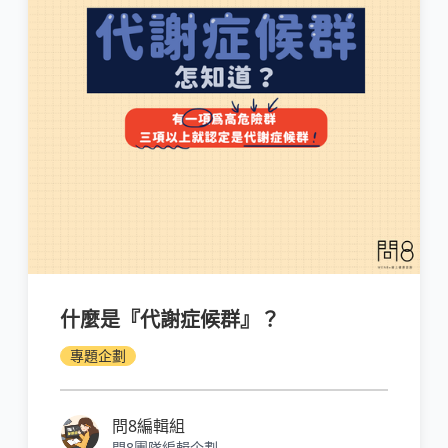
什麼是『代謝症候群』？
專題企劃
問8編輯組
問8團隊編輯企劃