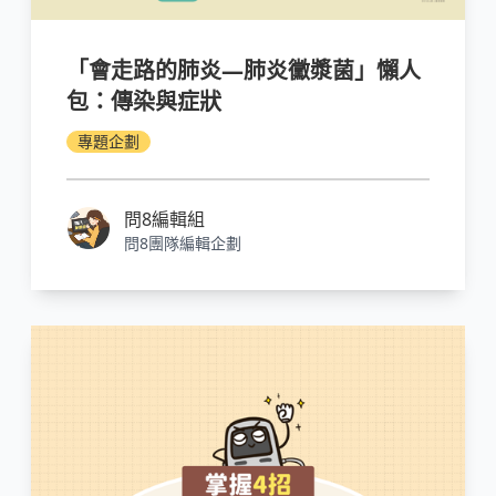
「會走路的肺炎—肺炎黴漿菌」懶人
包：傳染與症狀
專題企劃
問8編輯組
問8團隊編輯企劃