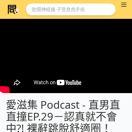
愛滋集 Podcast - 直男直
直撞EP.29－認真就不會
中?! 裸辭跳脫舒適圈！