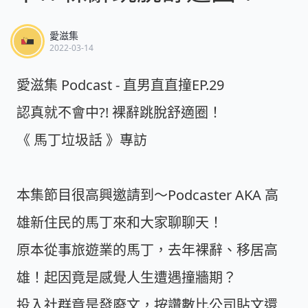
愛滋集
2022-03-14
愛滋集 Podcast - 直男直直撞EP.29
認真就不會中?! 裸辭跳脫舒適圈！
《 馬丁垃圾話 》專訪
本集節目很高興邀請到～Podcaster AKA 高
雄新住民的馬丁來和大家聊聊天！
原本從事旅遊業的馬丁，去年裸辭、移居高
雄！起因竟是感覺人生遭遇撞牆期？
投入社群竟是發廢文，按讚數比公司貼文還