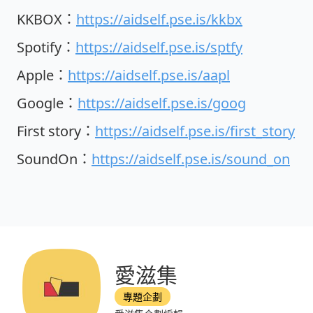
KKBOX：
https://aidself.pse.is/kkbx
Spotify：
https://aidself.pse.is/sptfy
Apple：
https://aidself.pse.is/aapl
Google：
https://aidself.pse.is/goog
First story：
https://aidself.pse.is/first_story
SoundOn：
https://aidself.pse.is/sound_on
愛滋集
專題企劃