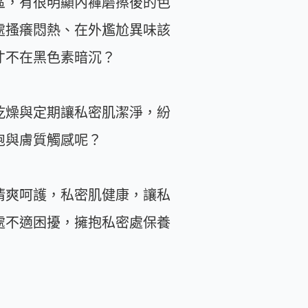
區，有很明顯內褲磨擦後的色
處搔癢悶熱、在外尷尬異味該
才不在黑色素暗沉？
乾燥與定期讓私密肌潔淨，紛
胞與膚質觸感呢？
清爽呵護，私密肌健康，讓私
處不適困擾，擁抱私密處保養