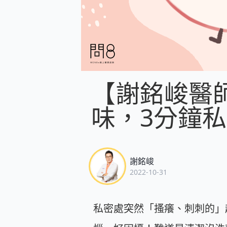
【謝銘峻醫
味，3分鐘
謝銘峻
2022-10-31
私密處突然「搔癢、刺刺的」