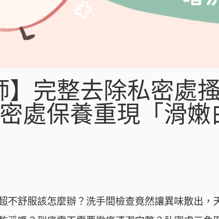
師】完整去除私密處
私密處保養重現「滑嫩
超不舒服該怎麼辦？洗手間檢查竟然讓異味散出，