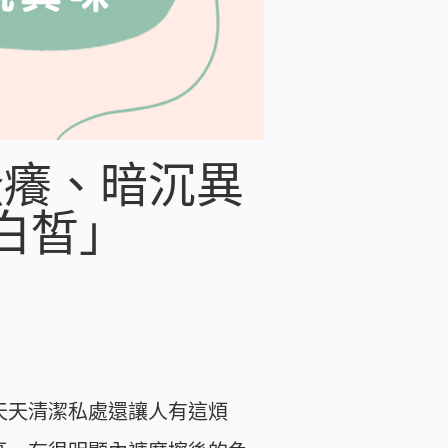
搔癢、暗沉異
白皙」
天天清潔私處還讓人有這煩