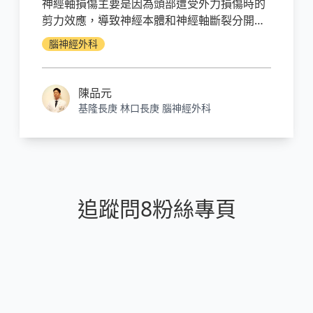
神經軸損傷主要是因為頭部遭受外力損傷時的
剪力效應，導致神經本體和神經軸斷裂分開，
以致於神經訊息無法傳遞，而形成意識障礙，
腦神經外科
漫性神經軸損傷不易由電腦斷層有效診斷，即
便用核磁共振也偶見延誤診斷的情形。90%嚴
重型的瀰漫性神經軸損傷最終會維持植物人狀
陳品元
態，僅有10%的人可能回復意識，不過即使回
基隆長庚 林口長庚 腦神經外科
復意識神經學功能上也無法回復到神經損傷前
那般好，整體來說算是預後不甚好的頭部外
傷。
追蹤問8粉絲專頁