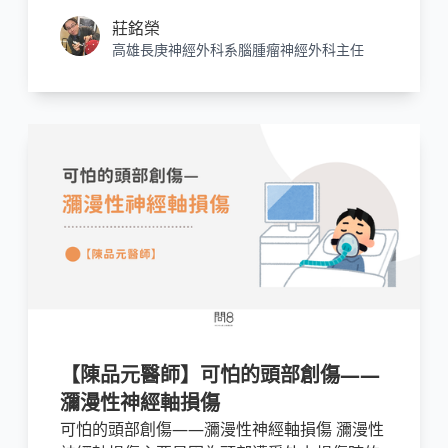
症。且該腫瘤自發性出血的機會較高，術前、
莊銘榮
術中與術後的風險都比一般的聽神經瘤困難得
高雄長庚神經外科系腦腫瘤神經外科主任
多。嚴重時，將可能危及患者的生命。而這裡
的腫瘤常出現三叉神經、聽神經、面神經、外
展神經、舌咽神經、迷走神經舌下神經及小腦
受損後的功能障礙。
【陳品元醫師】可怕的頭部創傷——
瀰漫性神經軸損傷
可怕的頭部創傷——瀰漫性神經軸損傷 瀰漫性