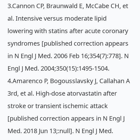
3.Cannon CP, Braunwald E, McCabe CH, et
al. Intensive versus moderate lipid
lowering with statins after acute coronary
syndromes [published correction appears
in N Engl J Med. 2006 Feb 16;354(7):778]. N
Engl J Med. 2004;350(15):1495-1504.
4.Amarenco P, Bogousslavsky J, Callahan A
3rd, et al. High-dose atorvastatin after
stroke or transient ischemic attack
[published correction appears in N Engl J
Med. 2018 Jun 13;:null]. N Engl J Med.