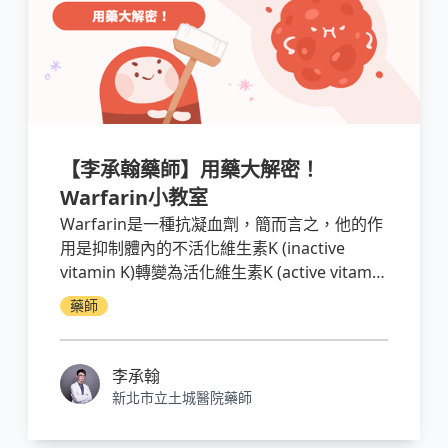
【李承翰藥師】用藥大解密！
Warfarin小教室
Warfarin是一種抗凝血劑，簡而言之，他的作
用是抑制體內的不活化維生素K (inactive
vitamin K)轉變為活化維生素K (active vitamin
K)，而活化維生素K又是合成凝血因子的重要
藥師
原物料，因此當體內的活化維生素K減少就會
影響體內凝血因子的合成，因此使體內的凝血
功能降低，所以能夠發揮抗血栓的作用。然而
李承翰
它的藥理作用十分複雜，和很多食物、藥物都
新北市立土城醫院藥師
有交互作用，因此在使用上要很注意，本篇文
章將介紹Warfarin有關的小知識，以及一些重