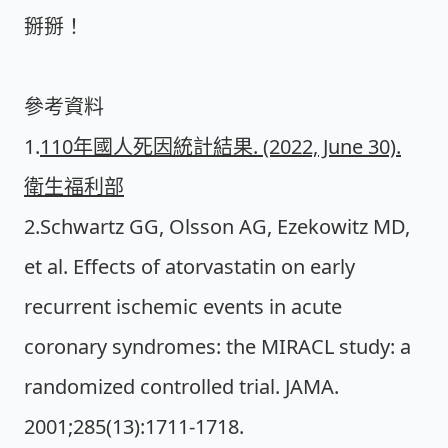
掰掰！
參考資料
1.
110年國人死因統計結果. (2022, June 30).
衛生福利部
2.Schwartz GG, Olsson AG, Ezekowitz MD,
et al. Effects of atorvastatin on early
recurrent ischemic events in acute
coronary syndromes: the MIRACL study: a
randomized controlled trial. JAMA.
2001;285(13):1711-1718.