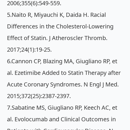
2006;355(6):549-559.
5.Naito R, Miyauchi K, Daida H. Racial
Differences in the Cholesterol-Lowering
Effect of Statin. J Atheroscler Thromb.
2017;24(1):19-25.
6.Cannon CP, Blazing MA, Giugliano RP, et
al. Ezetimibe Added to Statin Therapy after
Acute Coronary Syndromes. N Engl J Med.
2015;372(25):2387-2397.
7.Sabatine MS, Giugliano RP, Keech AC, et
al. Evolocumab and Clinical Outcomes in