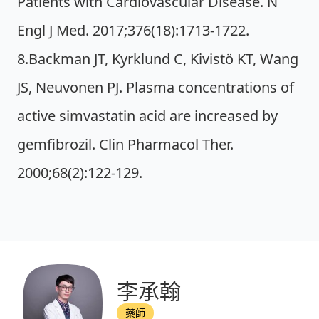
Patients with Cardiovascular Disease. N
Engl J Med. 2017;376(18):1713-1722.
8.Backman JT, Kyrklund C, Kivistö KT, Wang
JS, Neuvonen PJ. Plasma concentrations of
active simvastatin acid are increased by
gemfibrozil. Clin Pharmacol Ther.
2000;68(2):122-129.
李承翰
藥師