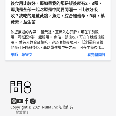
後食用比較好，那如果我的都是飯後就有2、3種，
片， 可以單用或是搭配使用。 改變習慣需要強烈的動機，
以及適時搭配一些生理的回饋， 建議在自己生活圈附近找
那我是全部一起吃還是中間要間隔一下比較好吸
有做戒菸衛教服務的藥局， 請其中的藥師幫忙～ 祝您明天
收？我吃的是薑黃錠，魚油，綜合維他命，B群，葉
就能生活在空氣清新的環境 以上純係觀念交流，一切以醫
黃素，益生菌
師實際看診為準。 問8醫療團隊 藥師 陳姵君 藥師簡介 ►
h
ttp://bit.ly/2v0HGfI
依您描述的內容： 薑黃錠，薑黃入心肝脾，可在午前服
用，可搭配B群一起服用。 魚油，飯後吃，可在午晚餐後服
用。 葉黃素適合飯後吃，建議晚餐後服用。 低劑量綜合維
他命可在晚餐後吃，高劑量建議中午之前，可在早餐後服
用。 益生菌，餐前或餐後15分鐘內。 以上純係觀念交流，
藥師 鄭智文
看完整問答
一切以醫師實際看診為準。 杏隆藥局 諮詢藥師 鄭智文 藥師
簡介 ►
http://bit.ly/2OYdn1M
Copyright © 2021 Nulla Inc 版權所有
關於問8