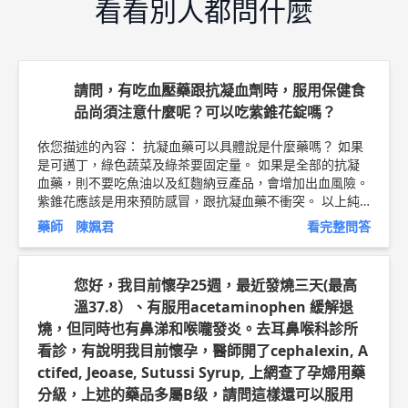
看看別人都問什麼
請問，有吃血壓藥跟抗凝血劑時，服用保健食
品尚須注意什麼呢？可以吃紫錐花錠嗎？
依您描述的內容： 抗凝血藥可以具體說是什麼藥嗎？ 如果
是可邁丁，綠色蔬菜及綠茶要固定量。 如果是全部的抗凝
血藥，則不要吃魚油以及紅麴納豆產品，會增加出血風險。
紫錐花應該是用來預防感冒，跟抗凝血藥不衝突。 以上純
係觀念交流，一切以醫師實際看診為準。 問8醫療團隊 藥師
藥師 陳姵君
看完整問答
陳姵君 藥師簡介 ►
http://bit.ly/2v0HGfI
您好，我目前懷孕25週，最近發燒三天(最高
溫37.8）、有服用acetaminophen 緩解退
燒，但同時也有鼻涕和喉嚨發炎。去耳鼻喉科診所
看診，有說明我目前懷孕，醫師開了cephalexin, A
ctifed, Jeoase, Sutussi Syrup, 上網查了孕婦用藥
分級，上述的藥品多屬B级，請問這樣還可以服用