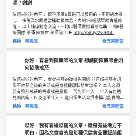
嗎？謝謝
依您描述的內容： 懷孕用藥B級是可以服用的，不用過度擔
心， 多喝溫水跟適當運動跟休息，大約1-2週感冒就會痊癒
喔。 以上純係觀念交流，一切以醫師實際看診為準。 問8醫
療團隊 藥師 陳姵君 藥師簡介 ►
http://bit.ly/2v0HGfI
藥師 陳姵君
看完整問答
你好，有看到陳藥師的文章 想請問陳藥師會如
何協助戒菸
依您描述的內容： 會從戒菸的動機先開始 並且請戒菸者想
像不抽菸之後的生活或是身體健康狀態會怎樣？ 本人必須
要有強烈戒菸的需求或是意願， 否則不介入。 介入有每週
見面諮詢，以及用藥介入， 從日常生活習慣拿掉可能會讓
人想抽菸的固定習慣 譬如習慣每天習慣去一家超商買咖啡
藥師 陳姵君
看完整問答
店員太熟了，看到你來就拿出菸， 那就換一家超商去。 身
邊的抽菸相關用品都丟掉， 等等... 每個人適合的方法不一
樣， 建議去看一本書：一千萬人都說有效的戒菸方法 書名
您好，我有看過您寫的文章，還是有些地方不
很直白，是一個老菸槍寫的，方法跟想法都很棒。 用藥介
明白，因為文章寫的是每種保健食品要飯前飯
入，藥師可以用的是尼古丁替代療法， 有口香糖以及貼