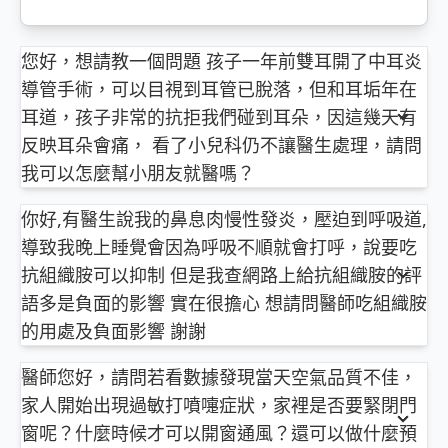
您好，想請教一個問題 孩子一年前雙耳開了中耳炎
導管手術，可以目視到耳管已脫落，但和耳垢年在
耳道，孩子非常的抗拒我們碰到耳朵，因這幾天有
反映耳朵會痛， 看了小兒科仍不讓醫生處理，請問
我可以怎麼幫小朋友就醫嗎？
依您描述的內容：
你好,有醫生說我的鼻息肉慢性發炎，壓迫到呼吸道,
通氣管脱落之後，若混著耳垢，易卡在外耳道，畢竟
導致我晚上睡覺會因為呼吸不順就會打呼，說要吃
通氣管不是人體自己的組織，終究還是需拿掉。
有些小孩真的很怕被用耳朵，好說歹說都不見得有
抗組織胺可以抑制 但是我查網路上給抗組織胺的評
用，可以配合當然好，不能配合就得想，長痛不如短
語多是負面的影響 實在很擔心 想請問醫師吃組織胺
痛，爸爸媽媽一起抓住固定頭部，醫師直接夾夾看能
的用處及負面影響 謝謝
不能取出，省的日後夜長夢多。
依您描述的內容：
有時，也可先點點雙氧水或化耳垢的藥水，待其軟
醫師您好，請問若看數據發現當天空氣品質不佳，
抗組織胺常用於過敏性鼻炎丶尋麻疹與上呼吸道疾病
化，再行取出。
家人開始出現過敏打噴嚏症狀，家裡是否要緊閉門
(例如感冒)，常見副作用為嗜睡、囗乾、頭痛、疲勞
若真的沒辦法，避免造成外耳道受傷，就到開刀房
等，這些資訊網路上都有，我也嘗試著查了一些所謂
窗呢？什麼時候才可以開窗通風？還可以做什麼預
裏，麻醉後處理。