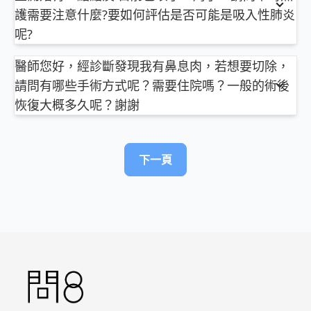
問8 醫學動畫 ►
https://goo.gl/Fo1lHQ
不少，常聽到病患敍述，不用就會鼻塞到睡不著，卻
射，一劑一般需自費1800。
護需要注意什麼?要如何評估是否可能是吸入性肺炎
問8 醫學動畫 ►
https://goo.gl/Fo1lHQ
因此忽略了它的副作用，使用過度造成鼻肉裡的血管
2、紓伏效，是日本藥廠硏發，經美國食品藥物管理
呢?
彈性疲乏，無法順利收縮，反而鼻塞更嚴重，稱之為
局審核通過，今年我國衞福部也通過許可，此藥特色
依您描述的內容：
「反彈性鼻炎」，此類藥品仿單上雖然有註明「不應
是只需口服一次，但單價頗高，目前大部分醫院尚未
醫師您好，經診斷發現我有鼻息肉，若想要切除，
吸入性肺炎一般是指有外物或液體吸入肺部之後所造
長期連續使用超過七天」，但真的會看使用說明並且
進提供選擇。
請問有哪些手術方式呢？需要住院嗎？一般的術後
成的問題。
遵守的，畢竟是少數。
推測您的情況，輕者可能為嗆食之後的氣管過敏反
恢復大概多久呢？謝謝
應，重者即為吸入性肺炎，若是吸入液體，一般治療
依您描述的內容：
類固醇鼻噴劑：針對過敏性鼻炎、一般鼻炎，可以改
以上純係觀念交流，一切以醫師實際看診為準。
待氣管消炎即可，但若是食物卡在氣道內，則需進一
首先，需先釐清是否真的為「鼻瘜肉」
善鼻黏膜的發炎現象，雖然作用效果較慢，但安全性
步治療處理。
或只是「鼻甲肉肥大」
高，醫生會建議比較可以長期使用。
下一頁
屏東明正耳鼻喉科診所 主治醫師
吸入性肺炎如果未能及時治療，可能會造成反覆性肺
「鼻瘜肉」是人體本來沒有，但受到鼻竇炎或過敏性
柳營奇美醫院耳鼻喉科 兼任主治醫師
炎或是肺膿瘍，不可大意。
鼻炎等慢性刺激與本身體質因素而長出的。
但是一般民眾，聽到「類固醇」三個字，就棄之如敝
余昊璋
您的問題無法藉由缐上諮詢得到解決，建議您還是至
「鼻甲肉肥大」則是天生就有的鼻甲肉，後來漸漸肥
屣、畏之如虎狼，畢竟吸收了十幾年累積的醫療資
醫院掛胸腔內科門診，並接受適當檢查及治療，祝您
大，看起來類似瘜肉，造成鼻塞。
訊，知道吃類固醇的副作用很多，會變胖變腫、血糖
醫師簡介 ►
http://bit.ly/2vnDJBN
平安！
因此，如果是真的「鼻瘜肉」，需要用「內視鏡鼻竇
高、骨質疏鬆等等，但其實用噴的類固醇，大多只局
流感疫苗衛教文章 ►
http://bit.ly/2kT8kWI
手術」或配合「微型絞肉機」摘除鼻瘜肉。
部作用在鼻黏膜，進入人體循環中的量少之又少，目
若是「鼻甲肉肥大」，則是可用「鼻雷射手術」或
前的研究報告都指出，用在孩童身上，也不會影響到
以上純係觀念交流，一切以醫師實際看診為準。
「下鼻甲切除手術」把太肥大的鼻肉削減即可。
生長發育，在醫生的指示下使用是很安全的。
以上手術局部麻醉或全身麻醉依病情不同與主治醫師