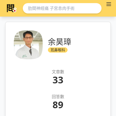
余昊璋
耳鼻喉科
文章數
33
回答數
89