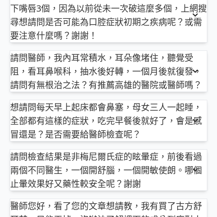
咳嗽若有適當的治療一定會好，只是時間長短問題，
問8 醫學動畫 ►
https://goo.gl/Fo1lHQ
沒有傷害！急性外耳炎大多都是自己「挖」出來的。
下嘴唇3個，因為以前從未一次破這麼多個，上網搜
有標準的答案，因為目前並沒有足夠的醫學證據能建
咳嗽若有適當的治療一定會好，只是時間長短問題，
然而一直治療不好的咳嗽，則需要進一步的檢查排除
以上純係觀念交流，一切以醫師實際看診為準。
為了止癢挖耳朵，只會愈挖愈癢，因為耳垢有保溼表
議您的情況配助聽器會比較好。
尋想請問是否可能為口腔症狀初期之疾病呢？或需
然而一直治療不好的咳嗽，則需要進一步的檢查排除
重大疾病，切勿自行服用成藥鎮咳，反而掩蓋了背後
皮功能，耳道不乾就不會癢。
但目前對助聽器使用的認知，只要經過專業選配的過
要注意什麼嗎？謝謝！
重大疾病，以乾咳為例，除了氣管的疾病外，要排除
的病因。
屏東明正耳鼻喉科診所 主治醫師
程，聽損的人配助聽器是有正面幫助的，並不會妨礙
的還有胃食道逆流，鼻竇炎，呼吸道異物等等，切勿
依您描述的內容：
柳營奇美醫院耳鼻喉科 兼任主治醫師
聽力神經或減少神經本身的調節。（跟近視的人配眼
請問醫師，我內耳常積水，耳朵像堵住，聽覺受
自行服用成藥鎮咳，反而掩蓋了背後的病因。
維生素B、鋅、葉酸缺乏，免疫系統疾病如天疱瘡，
余昊璋
以上純係觀念交流，一切以醫師實際看診為準。
鏡的道理一樣，研究指出正確配戴對近視預後較好，
阻，看耳鼻喉科，抽水後好轉，一個月後就復發，
病毒感染如皰疹性齒齦炎，其他貝歇氏症（Behçet's
以上純係觀念交流，一切以醫師實際看診為準。
只要不要自己亂買亂戴，近視配眼鏡是正確的）。
disease）、克羅恩病（Crohn's disease)有會出現口
醫師簡介 ►
http://bit.ly/2vnDJBN
請問有無根治之法？有推薦高雄的醫院或醫師嗎？
屏東明正耳鼻喉科診所 主治醫師
針對一般年長的聽力退化，配助聽器沒什麼爭議，但
以上純係觀念交流，一切以醫師實際看診為準。
瘡，原因眾多，建議找醫生看看，勿自行上網診斷
屏東明正耳鼻喉科診所 主治醫師
依您描述的內容：
柳營奇美醫院耳鼻喉科 兼任主治醫師
梅尼爾氏症的聽力一般是單側、開始時易有波動性的
啊！
想請問每天早上起床都會鼻塞，母女三人一起睡，
柳營奇美醫院耳鼻喉科 兼任主治醫師
成人的中耳積水，常見於較嚴重的上呼吸道感染之
余昊璋
聽力障礙，聽力時好時壞，因此，這時大多不特別建
屏東明正耳鼻喉科診所 主治醫師
任何潰瘍超過兩週，都不宜輕忽喔。
全部都有這樣的症狀，吃完早餐後就好了，會是感
後，加上自身的耳咽管功能不良，就容易發生，除了
議配戴，但若已經進行到固定性的感音性聽障(就是已
柳營奇美醫院耳鼻喉科 兼任主治醫師
https://goo.gl/F5Ajk5
藥物治療、中耳抽吸之外，要加強鼻竇疾病的預防及
冒還是？是否需要給醫師檢查呢？
醫師簡介 ►
http://bit.ly/2vnDJBN
經聽障了)，則可配助聽器幫助。
鼻部的保養，另外也要特別注意有沒有鼻咽部的腫瘤
鼻塞治療衛教文章 ►
依您描述的內容：
http://bit.ly/2Q0XS9m
您也可以逛逛助聽器店家，試戴看看(跟配眼鏡一
https://goo.gl/F5Ajk5
以上純係觀念交流，一切以醫師實際看診為準。
造成耳咽管堵塞，針對反覆發炎的病例，只會考慮置
請問檢查結果是非梅尼爾氏症的眩暈症，前後看過
樣)，看看是否戴著對於生活品質會比較有幫助，希望
放中耳通氣管，一般選擇安排在開刀房，局部麻醉之
兩個不同醫生，一個開舒腦，一個開敏使朗。哪個
最常見的原因是鼻過敏或鼻肉肥大，在晨起時，由於
這樣有回答到您的疑問。
屏東明正耳鼻喉科診所 主治醫師
下操作，原理跟抽吸一樣，就是放一個小管子在耳膜
氣溫相對較低，因而發作。
祝您平安！
止暈效果好又藥性較安全呢？謝謝
柳營奇美醫院耳鼻喉科 兼任主治醫師
上，讓中耳的水能夠排出來，管子大約會停留在耳膜
因為您提及您與家人睡同一間房間，而且三人又通通
依您描述的內容：
余昊璋
上半年然後自行脫落，用這個時間來換取中耳腔排水
有症狀，因此，需特別注意環境中的過敏因素，台灣
醫師您好，看了您的文章想請教，我有買了古方舒
很難說哪一種比較好，對藥物每個人都有不同的反
功能的自我恢復。
最常見的過敏原是塵蟎，其他，像是太潮溼的環境、