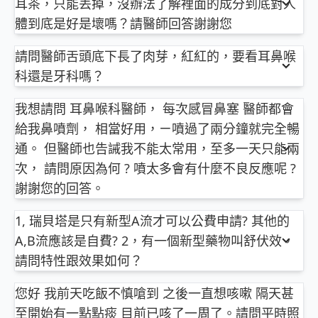
耳茶，只能丟掉，沒辦法了解裡面的成分到底對人
應，有的人可能對A藥有效，但其他人可能對B藥才有
醫師簡介 ►
http://bit.ly/2vnDJBN
雖然不算什麼大手術，但是還是得在醫院才能夠安
冷氣空調濾網沒清洗、冷氣吹整夜空氣太乾燥、室內
以上純係觀念交流，一切以醫師實際看診為準。
效，還是要看看您服用後的狀況，並與開藥給您的醫
體到底是好是壞嗎？請醫師回答謝謝您
嘴破衛教文章 ►
http://bit.ly/2Vwkh4U
排，高雄各大醫院耳鼻喉科醫師都能勝任，「醫生
裝潢或油漆質料不好、貓狗寵物養在室內等等都有可
師多加討論才是，供您參考，祝您平安。
依您描述的內容：
緣，主人福」，別人推薦的不見得是適合你的，還是
能。
屏東明正耳鼻喉科診所 主治醫師
請問醫師舌頭底下長了肉芽，紅紅的，要看耳鼻喉
這種來路不明的的食品實在不知道裏面有無添加任何
自己掛號去看看吧，祝您平安！
所以建議您先思考並去除可能的過敏原，以塵蟎為
柳營奇美醫院耳鼻喉科 兼任主治醫師
科還是牙科嗎？
傷身的物質，此類商品的網址IP都來自中國大陸，於
例，清洗床墊、床單、被套等，用除塵蟎的吸塵器，
余昊璋
以上純係觀念交流，一切以醫師實際看診為準。
法無法追查法㸤，只能請民眾自行小心注意。
依您描述的內容：
用高效能濾網的空氣清淨機，控制室內溫溼度等等。
我想請問 耳鼻喉科醫師， 每次感冒鼻塞 醫師都會
如果真的很在意其中成分，目前要檢驗成分的方法只
你描述的舌下肉芽一般是一些小唾液腺組織，或是在
以上純係觀念交流，一切以醫師實際看診為準。
晨起時，可先按壓合谷、迎香等中醫穴位，洗臉時用
問8健康新聞網 ►
https://goo.gl/thHdOq
屏東明正耳鼻喉科診所 主治醫師
有，自費將商品送私人的實驗室機關檢驗，至於有哪
給我鼻噴劑， 相當好用，ㄧ噴過了兩分鐘就完全暢
底部唾液腺的開口，但還是需排除有無唾液腺結石造
熱毛巾摀鼻吸些熱蒸氣，喝杯溫熱開水等。
問8 Facebook ►
https://goo.gl/UZt42U
柳營奇美醫院耳鼻喉科 兼任主治醫師
些實驗室，可以上午衞服部食藥署的網站，有一個
成的阻塞或囊腫的可能，所以如果想確定一下，看耳
通。 但醫師也告誡我不能太常用，至多一天只能兩
屏東明正耳鼻喉科診所 主治醫師
不確定病因的話，還是找個耳鼻喉科醫師看看吧！
問8 醫學動畫 ►
https://goo.gl/Fo1lHQ
余昊璋
「實驗室認證資訊網」，供您做參考。
鼻喉科即可
柳營奇美醫院耳鼻喉科 兼任主治醫師
次， 請問原因為何 ? 噴太多會有什麼不良反應呢 ?
余昊璋
以上純係觀念交流，一切以醫師實際看診為準。
謝謝您的回答。
醫師簡介 ►
http://bit.ly/2vnDJBN
以上純係觀念交流，一切以醫師實際看診為準。
以上純係觀念交流，一切以醫師實際看診為準。
依您描述的內容：
醫師簡介 ►
http://bit.ly/2vnDJBN
1, 瑞貝塔是只有新型A流才可以公費申請? 其他的
屏東明正耳鼻喉科診所 主治醫師
常用的鼻噴劑有兩種，一種是鼻黏膜血管收縮劑，另
屏東明正耳鼻喉科診所 主治醫師
屏東明正耳鼻喉科診所 主治醫師
耳鳴衛教文章 ►
http://bit.ly/2V7Ot3n
柳營奇美醫院耳鼻喉科 兼任主治醫師
A,B流應該是自費? 2，有一個新型藥物叫舒伏效，
外一種是含有類固醇成分的鼻噴劑。
柳營奇美醫院耳鼻喉科 兼任主治醫師
柳營奇美醫院耳鼻喉科 兼任主治醫師
余昊璋
鼻黏膜血管收縮劑：標榜不含類固醇，可以立即緩解
請問特性跟效果如何？
余昊璋
余昊璋
鼻塞，噴了就會通的，像電視上廣告很大的歐X鼻
依您描述的內容：
問8健康新聞網 ►
https://goo.gl/thHdOq
您好 我前天吃飯不慎嗆到 之後一直想咳嗽 隔天甚
1、據我所知，瑞貝塔是注射型藥劑，可用於A、B型
醫師簡介 ►
http://bit.ly/2vnDJBN
問8健康新聞網 ►
https://goo.gl/thHdOq
問8 Facebook ►
https://goo.gl/UZt42U
因為很好用，常常一試成主顧，臨床上濫用的情況並
至開始有一點點痰 目前已咳了一周了。請問平時照
流感，一般注射一劑，但若有併發重症，可連續注
問8 Facebook ►
https://goo.gl/UZt42U