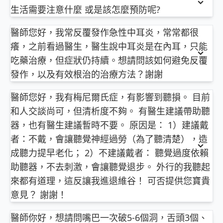
屏東明正耳鼻喉科診所 主治醫師
以上純係觀念交流，一切以醫師實際看診為準。
生活需要注意什麼 或是該怎麼預防呢?
外科手術則以功能性鼻竇內視鏡清除瘜肉。
乾咳，喉嚨搔癢感較嚴重的，可以含喉糖(注意糖量勿
看，感冒咳嗽時適當的補充這些富含維他命C，水
家室內污染物繁多，即使在霧霾嚴重的季節，仍建議
柳營奇美醫院耳鼻喉科 兼任主治醫師
攝取過多)，蜂蜜（有研究指出有時蜂蜜甚至比部分止
分，天然抗氧化劑的食物，提升自體免疫，本來就有
依您描述的內容：
利用空氣品質較佳的清晨，每天至少開窗半小時，以
醫師您好，我常反覆發作急性中耳炎，常常都很
屏東明正耳鼻喉科診所 主治醫師
以上純係觀念交流，一切以醫師實際看診為準。
咳藥有效)，枇杷膏來舒緩乾咳。
好無壞。
利通風換氣。
https://goo.gl/F5Ajk5
柳營奇美醫院耳鼻喉科 兼任主治醫師
冰糖燉梨，鹽蒸柳橙，烘烤橘子，蒸洋蔥水⋯⋯
癢，之前看過醫生，醫生說中耳炎是在內耳，只能
鼻前庭（nasal vestibule），在我們鼻孔裡面手摸得
余昊璋
屏東明正耳鼻喉科診所 主治醫師
這些網路盛傳的止咳妙方，以西醫角度來看，這些食
乾咳，喉嚨搔癢感較嚴重的，可以含喉糖(注意糖量勿
到的的地方，是外鼻部皮膚和內部鼻腔粘膜的交界
空氣品質不佳的季節，到底該開窗還是關窗呢？
吃藥治療，但症狀仍持續。想請問該如何避免反覆
柳營奇美醫院耳鼻喉科 兼任主治醫師
譜並無醫學實證能有效治療咳嗽，但以營養價值來
攝取過多)，蜂蜜（有研究指出有時蜂蜜甚至比部分止
處。
小孩才做選擇，我全都要(做)！
發作，以及有效根治的治療方法？謝謝
醫師簡介 ►
http://bit.ly/2vnDJBN
看，感冒咳嗽時適當的補充這些富含維他命C，水
咳藥有效)，枇杷膏來舒緩乾咳。
依您描述的內容：
鼻塞治療衛教文章 ►
http://bit.ly/2Q0XS9m
https://goo.gl/F5Ajk5
分，天然抗氧化劑的食物，提升自體免疫，本來就有
過度清潔鼻孔、用力擤鼻涕、或者鼻子本來就在發
鼻過敏的病患，在台灣幾乎家家戶戶都有，嚴重發作
醫師您好，我有梅尼爾氏症，有影響到聽損。 目前
首先，你可以先上網查詢一下耳朵的解剖構造，有分
好無壞。
濕咳(痰多)，儘量加速痰排出，多喝水，水分可以稀
炎，都可能讓鼻前庭的黏膜受傷，導致常在皮膚上的
時，還是找醫生看一看，調一調吧。
和人交談尚可，但清析度不夠。 有醫生建議帶助聽
為外耳、中耳、內耳，若真的是急性中耳炎，一般來
釋痰液，有利於咳出痰。
細菌引發感染。
說症狀會以痛、耳力障礙來表現，若是有流一些湯湯
器，也有醫生建議暫時不要。 原因是： 1）建議戴
呼吸濕暖的空氣，如洗熱水澡時吸進的蒸氣，避免像
以上純係觀念交流，一切以醫師實際看診為準。
水水的組織液，流到外耳道就可能會癢，但如果你只
者：不戴，會讓聽覺神經過勞（為了聽清楚），造
冷氣這種乾冷空氣的刺激，此外，戴上囗罩避免空氣
呼吸濕暖的空氣，如洗熱水澡時吸進的蒸氣，避免像
治療以抗生素為主。
是純粹的耳朵會癢，比較常見的問題還是外耳道的問
成聽力提早老化； 2）不建議戴者： 聽覺過度依賴
污染及早晚溫差的刺激。
冷氣這種乾冷空氣的刺激
屏東明正耳鼻喉科診所 主治醫師
題，如外耳道的濕疹，耳朵的霉菌，都會以耳朵癢來
預防方法就是要保持鼻腔的清潔但是不要常常用手挖
助聽器，不去刺激，會讓聽覺退步。 外行的我聽起
柳營奇美醫院耳鼻喉科 兼任主治醫師
表現，至於內耳，跟聽力、平衡有關，但跟癢的症狀
咳嗽是呼吸道系統的自我保護機制之一，是為了幫助
咳嗽是呼吸道系統的自我保護機制之一，是為了幫助
鼻子。
余昊璋
來都有道理，這反讓我進退維谷！ 可否提供您寶貴
無關。因此你可能還是要再跟醫師討論一下，到底你
清除氣管內的痰液與異物。所以，醫生在治療咳嗽
清除氣管內的痰液與異物。所以，醫生在治療咳嗽
意見？ 謝謝！
的問題是外耳炎或是中耳炎。
時，止咳只是其次，主要還是在處理引發咳嗽的原
時，止咳只是其次，主要還是在處理引發咳嗽的原
祝您早日康復
問8健康新聞網 ►
https://goo.gl/thHdOq
至於平常耳道的保養，除了要積極治療感冒，預防鼻
依您描述的內容：
因。
因。
問8 Facebook ►
https://goo.gl/UZt42U
醫師你好，想請問嘴巴一次破5-6個洞，舌頭3個、
竇炎之外，就是不要自己去挖耳屎。沒有挖耳屎，就
我可以體會您的困擾，我必須先說明，這個問題很難