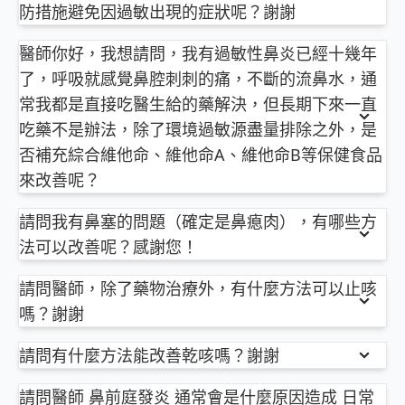
的負面評語，發現這些網友吃藥後一旦遇上藥物副作
防措施避免因過敏出現的症狀呢？謝謝
不論是夾耳屎或外耳道異物取出，建議找耳鼻喉科醫
用(其中也包括些較罕見的副作用)，都沒有回診跟開
生，畢竟較常操作相關器械，比較熟門熟路。
依您描述的內容：
藥醫師討論或是尋求其他醫師(西藥的問題還是建議與
醫師你好，我想請問，我有過敏性鼻炎已經十幾年
至於耳朵痛，在看不到耳膜的情況下，評估看看有無
一旦知道戶外霧霾嚴重，先緊閉門窗，並打開家裏的
西醫師討論)或是專業藥師的意見，其實，每一種藥都
了，呼吸就感覺鼻腔刺刺的痛，不斷的流鼻水，通
中耳炎的可能，有無出現發燒、濃鼻涕等感冒症狀，
空氣清淨機，目前，比較好一點的空氣清淨機都有即
有其副作用，但是因人而異，同一種抗組織胺有的人
並檢查一下喉嚨，在取出通氣管前，需要吃藥就先吃
時偵測的功能，另外，你可以下載一些手機可以偵測
常我都是直接吃醫生給的藥解決，但長期下來一直
吃會嗜睡，有的人則會睡不著，完全相反，所以吃藥
藥吧！
即時空氣狀況的App，原則上，戶外空氣差，就善用
吃藥不是辦法，除了環境過敏源盡量排除之外，是
之後有任何不良反應，都需再跟醫師或藥師討論，進
室內空調與清淨機。
否補充綜合維他命、維他命A、維他命B等保健食品
一步調整用藥，方能兼顧療效且不產生副作用，畢竟
醫師開立藥物、或藥物之所以存在，是因為藥物治療
來改善呢？
以上純係觀念交流，一切以醫師實際看診為準。
台灣最常見的過敏原是塵蟎，其他，像是太潮溼的環
疾病的好處遠大於其可能的副作用。
依您描述的內容：
境(易滋生塵蟎、黴菌)，冷氣或暖氣吹整夜空氣太乾
請問我有鼻塞的問題（確定是鼻瘜肉），有哪些方
因為您已看了很多網路相關資訊，我相信您的問題其
你提到的綜合維他命、维他命A、B對鼻過敏沒有任何
屏東明正耳鼻喉科診所 主治醫師
燥，空調濾網沒清洗，室內裝潢或油漆質料不好，貓
實都已經搜尋過了，在此，我反而想多跟您溝通一些
法可以改善呢？感謝您！
研究顯示有幫助。
柳營奇美醫院耳鼻喉科 兼任主治醫師
狗寵物養在室內等等都有可能。
用藥的觀念，才做了以上的回答，當然網友們負面評
比較多研究證據的有益生菌、魚油、鋅、維他命
依您描述的內容：
余昊璋
論也一定不是空穴來風，只是要提醒您切莫「因噎廢
請問醫師，除了藥物治療外，有什麼方法可以止咳
D⋯⋯，但是，依目前較大規模的研究分析，並無法
建議可以先思考並去除可能的過敏原，以塵蟎為例，
食」，若還是有疑問，歡迎再進一步討論。
宣稱能有效治療，產品廣告也只能說可以調整過敏體
嗎？謝謝
首先，要先確定是人人都有的鼻肉（下鼻甲）肥大，
問8健康新聞網 ►
清洗床墊、床單、被套等寢具，寢室不要有絨毛娃娃
https://goo.gl/thHdOq
質，可以與醫師討論後試試其中一、兩種，有些人的
或真的是鼻瘜肉（多長出來的瘜肉）。
依您描述的內容：
問8 Facebook ►
或是玩偶，用除塵蟎的吸塵器，用高效能濾網的空氣
https://goo.gl/UZt42U
請問有什麼方法能改善乾咳嗎？謝謝
病情或許可以得到幫助。
若確定為鼻瘜肉，處理分為內科（用藥）治療與外科
冰糖燉梨，鹽蒸柳橙，烘烤橘子，蒸洋蔥水⋯⋯
問8 醫學動畫 ►
清淨機，控制室內溫溼度等等。
https://goo.gl/Fo1lHQ
以上純係觀念交流，一切以醫師實際看診為準。
（開刀）治療。
依您描述的內容：
這些網路盛傳的止咳妙方，以西醫角度來看，這些食
請問醫師 鼻前庭發炎 通常會是什麼原因造成 日常
內科治療以鼻內類固醇噴劑與口服類固醇治療為主，
我猜，您想問的大概是除了藥物治療之外的方法吧！
譜並無醫學實證能有效治療咳嗽，但以營養價值來
老屋壁癌、不良建材、廚房油煙⋯⋯，有鑑於一般住