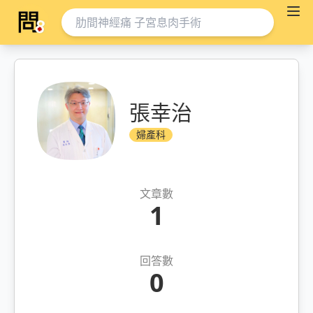
張幸治
婦產科
文章數
1
回答數
0