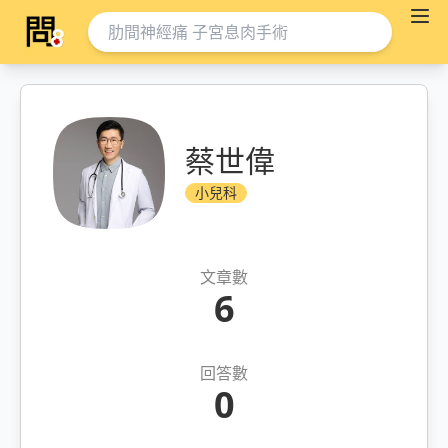
蔡世偉
小兒科
文章數
6
回答數
0