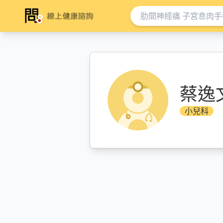
蔡逸
小兒科