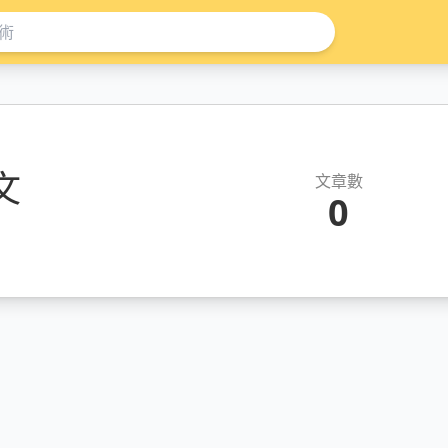
文
文章數
0