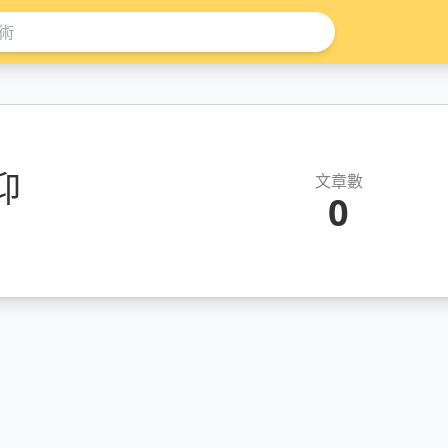
仰
文章數
0