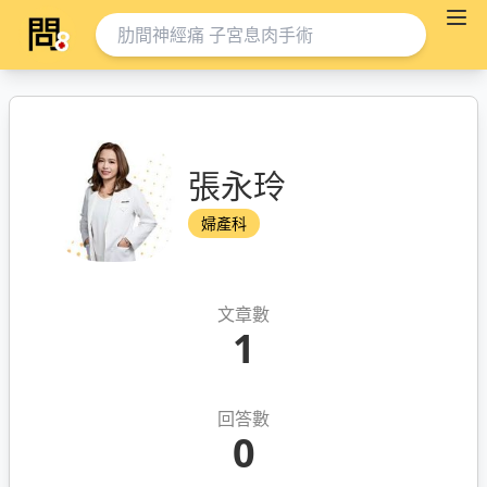
張永玲
婦產科
文章數
1
回答數
0