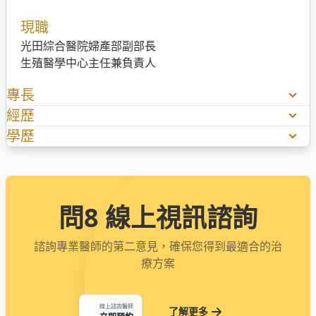
現職
光田綜合醫院婦產部副部長
生殖醫學中心主任兼負責人
專長
經歷
不孕症施術醫師
達文西手術(單孔，無創自然孔，婦女泌尿、婦科腫瘤、
學歷
童綜合不孕症試管嬰兒中心主任
婦癌手術)
童綜合生殖內分泌科主任
國立台灣大學EMBA碩士、中國醫藥大學醫學系學士
不孕症（輸卵管重建）手術、骨盆腔重建（子宮脫垂）
童綜合婦產科主治醫師
手術
中國醫藥大學附設醫院不孕症研究醫師
試管嬰兒、凍精（卵）
中國醫藥大學附設醫院婦產部住院醫師
問8 線上視訊諮詢
腹腔鏡微創手術（所有婦科手術）
韓國CHA women fertilitycenter 訓練
海扶刀手術
韓國Nobls女性醫院（陰道填充物植入及整型）研習
諮詢專業醫師的第二意見，確保您得到最適合的治
陰道整型及陰道填充物植入術尿失禁手術
療方案
小陰唇整型陰道整型
胎兒4D動態超音波
產前檢查及產科手術
線上諮詢醫師
了解更多