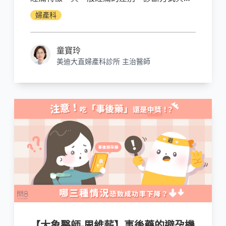
療選擇，幫你揪出反覆經痛的元凶。
婦產科
童寶玲
美迪大直婦產科診所 主治醫師
【大象醫師-周維薪】事後藥的避孕機