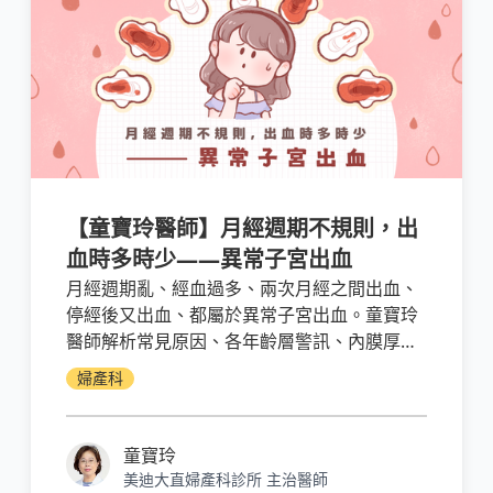
【童寶玲醫師】月經週期不規則，出
血時多時少——異常子宮出血
月經週期亂、經血過多、兩次月經之間出血、
停經後又出血、都屬於異常子宮出血。童寶玲
醫師解析常見原因、各年齡層警訊、內膜厚度
怎麼判讀、檢查流程與何時該就醫。
婦產科
童寶玲
美迪大直婦產科診所 主治醫師