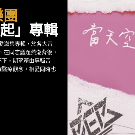
樂團
起」專輯
行愛滋集專輯，於各大音
年，在同志議題熱潮背後，
不下。期望藉由專輯音
確醫療觀念，相愛同時也