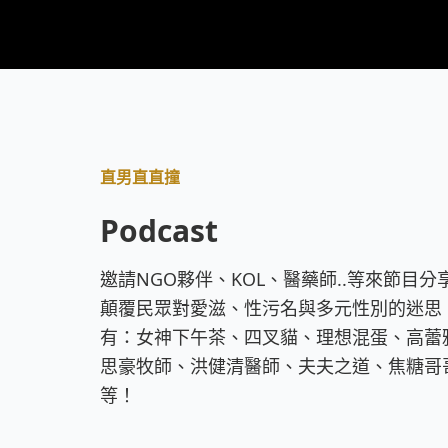
直男直直撞
Podcast
邀請NGO夥伴、KOL、醫藥師..等來節目
顛覆民眾對愛滋、性污名與多元性別的迷思
有：女神下午茶、四叉貓、理想混蛋、高蕾
思豪牧師、洪健清醫師、夫夫之道、焦糖哥哥、
等！