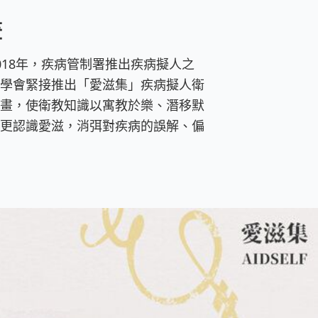
畫
018年，疾病管制署推出疾病擬人之
學會緊接推出「愛滋集」疾病擬人衛
畫，使衛教知識以寓教於樂、潛移默
更認識愛滋，消弭對疾病的誤解、偏