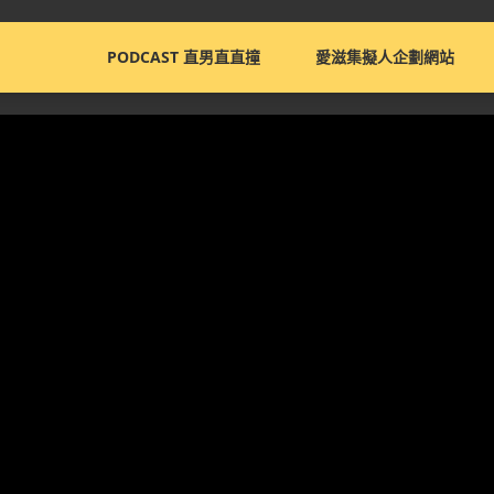
PODCAST 直男直直撞
愛滋集擬人企劃網站