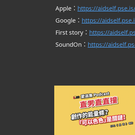
Apple：
https://aidself.pse.is
Google：
https://aidself.pse
First story：
https://aidself.ps
SoundOn：
https://aidself.p