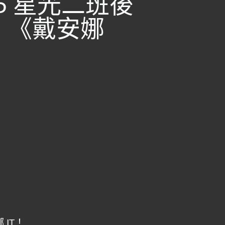
.85 星光二班後
 《戴安娜
JT！