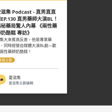
滋集 Podcast - 直男直直
EP.130 直男藥師大演BL！
揭秘藥局驚人內幕 《兩性藥
師奶酪糕 專訪》
集大來賓高反差，他是專業藥
、同時經營自媒體大演BL劇—歡
兩性藥師奶酪糕！
專題企劃
愛滋集
愛滋集企劃編輯