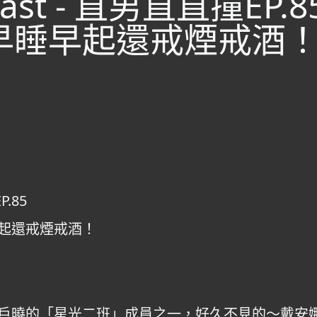
ast - 直男直直撞EP
早睡早起還戒煙戒酒！
P.85
起還戒煙戒酒！
戶曉的「星光二班」成員之一，好久不見的～戴安娜 