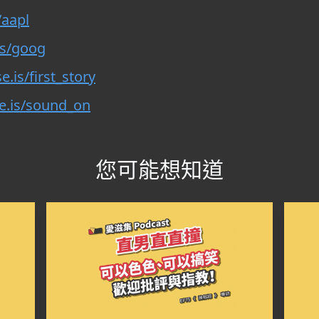
/aapl
.is/goog
e.is/first_story
se.is/sound_on
您可能想知道