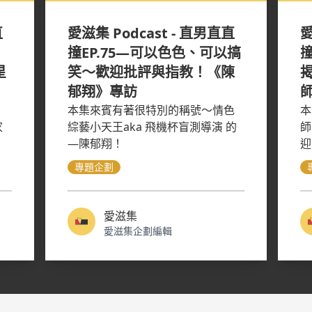
直
愛滋集 Podcast - 直男直直
愛
撞EP.75—可以色色、可以搞
撞
星
笑～歡迎批評與指教！《陳
郁翔》專訪
本集來賓有著很特別的稱號～情色
本
家
綜藝小天王aka 飛機杯盲測導演 的
師
—陳郁翔！
迎
專題企劃
愛滋集
愛滋集企劃編輯