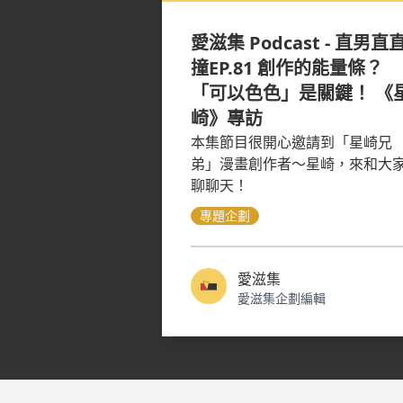
愛滋集 Podcast - 直男直
撞EP.81 創作的能量條？
「可以色色」是關鍵！ 《
崎》專訪
本集節目很開心邀請到「星崎兄
弟」漫畫創作者～星崎，來和大
聊聊天！
專題企劃
愛滋集
愛滋集企劃編輯