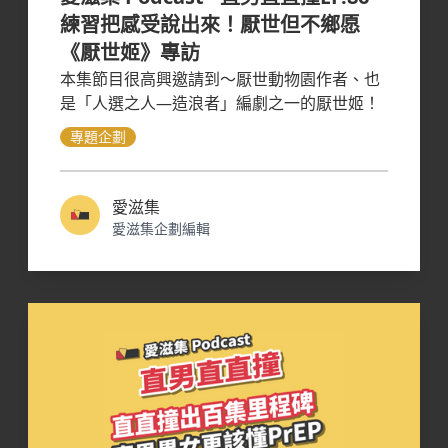
練習把感受說出來！厭世但不鄉愿
《厭世姬》專訪
本集節目很高興邀請到～厭世動物園作者、也
是「人選之人—造浪者」編劇之一的厭世姬！
專題企劃
愛滋集
愛滋集企劃編輯