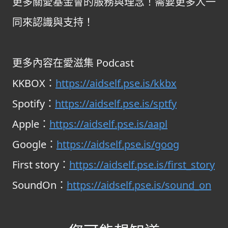
更多關愛基金會的服務與理念！需要更多人一
同來認識與支持！
更多內容在愛滋集 Podcast
KKBOX：
https://aidself.pse.is/kkbx
Spotify：
https://aidself.pse.is/sptfy
Apple：
https://aidself.pse.is/aapl
Google：
https://aidself.pse.is/goog
First story：
https://aidself.pse.is/first_story
SoundOn：
https://aidself.pse.is/sound_on