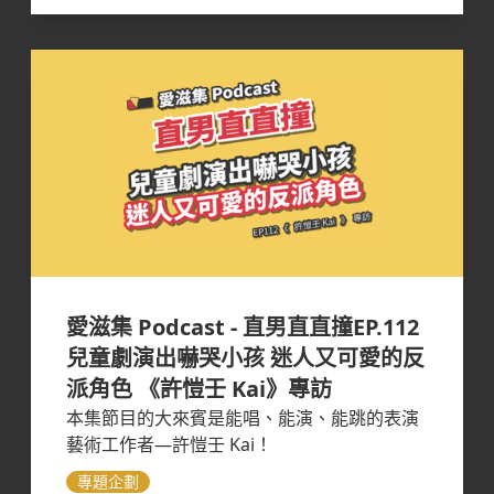
愛滋集 Podcast - 直男直直撞EP.112
兒童劇演出嚇哭小孩 迷人又可愛的反
派角色 《許愷壬 Kai》專訪
本集節目的大來賓是能唱、能演、能跳的表演
藝術工作者—許愷壬 Kai！
專題企劃